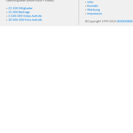
Gewinnspielen sowie Fotos + Videos.
»
Jobs
»
Kontakt
»
22.500 Mitglieder
»
Werbung
»
35.000 Beiträge
»
Impressum
»
3.500.000 Video-Aufrufe
»
30.000.000 Foto-Aufrufe
©Copyright 1999-2025
BODENSEE