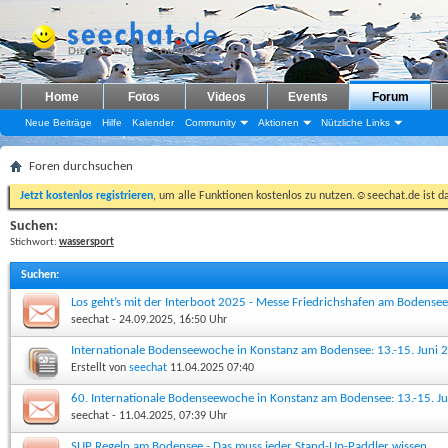
Home
Fotos
Videos
Events
Forum
Neue Beiträge
Hilfe
Kalender
Community
Aktionen
Nützliche Links
Foren durchsuchen
Jetzt kostenlos registrieren
, um alle Funktionen kostenlos zu nutzen.☺seechat.de ist d
Suchen:
Stichwort:
wassersport
Suchen
:
Los geht’s mit der Interboot 2025 - Messe Friedrichshafen am Bodensee
seechat
- 24.09.2025, 16:50 Uhr
Internationale Bodenseewoche in Konstanz am Bodensee: 13.-15. Juni 
Erstellt von
seechat
11.04.2025
07:40
60. Internationale Bodenseewoche in Konstanz am Bodensee: 13.-15. J
seechat
- 11.04.2025, 07:39 Uhr
SUP Regeln am Bodensee - Das muss jeder Stand-Up-Paddler wissen