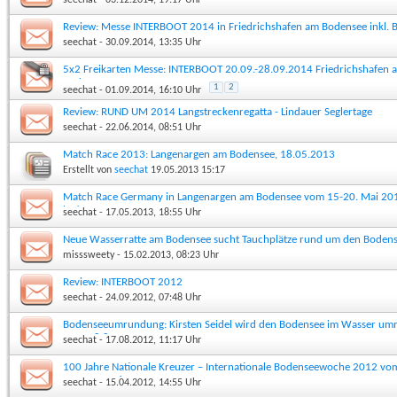
Review: Messe INTERBOOT 2014 in Friedrichshafen am Bodensee inkl. B
seechat
- 30.09.2014, 13:35 Uhr
5x2 Freikarten Messe: INTERBOOT 20.09.-28.09.2014 Friedrichshafen 
Bodensee
1
2
seechat
- 01.09.2014, 16:10 Uhr
Review: RUND UM 2014 Langstreckenregatta - Lindauer Seglertage
seechat
- 22.06.2014, 08:51 Uhr
Match Race 2013: Langenargen am Bodensee, 18.05.2013
Erstellt von
seechat
19.05.2013
15:17
Match Race Germany in Langenargen am Bodensee vom 15-20. Mai 201
los!
seechat
- 17.05.2013, 18:55 Uhr
Neue Wasserratte am Bodensee sucht Tauchplätze rund um den Boden
misssweety
- 15.02.2013, 08:23 Uhr
Review: INTERBOOT 2012
seechat
- 24.09.2012, 07:48 Uhr
Bodenseeumrundung: Kirsten Seidel wird den Bodensee im Wasser um
Start 18.8.12
seechat
- 17.08.2012, 11:17 Uhr
100 Jahre Nationale Kreuzer – Internationale Bodenseewoche 2012 vo
31.05.-03.06.2012
seechat
- 15.04.2012, 14:55 Uhr