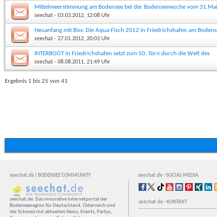
Mittelmeerstimmung am Bodensee bei der Bodenseewoche vom 31.Mai
2012
seechat
- 03.03.2012, 12:08 Uhr
Neuanfang mit Biss: Die Aqua-Fisch 2012 in Friedrichshafen am Bodens
9.-13.3.2012
seechat
- 27.01.2012, 20:03 Uhr
INTERBOOT in Friedrichshafen setzt zum 50. Törn durch die Welt des
Wassersports an
seechat
- 08.08.2011, 21:49 Uhr
Ergebnis 1 bis 25 von 41
seechat.de| BODENSEE COMMUNITY
seechat.de - SOCIAL-MEDIA
seechat.de: Das innovative Internetportal der
seechat.de - KONTAKT
Bodenseeregion für Deutschland, Österreich und
der Schweiz mit aktuellen News, Events, Partys,