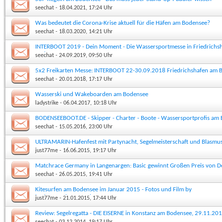
seechat
- 18.04.2021, 17:24 Uhr
Was bedeutet die Corona-Krise aktuell für die Häfen am Bodensee?
seechat
- 18.03.2020, 14:21 Uhr
INTERBOOT 2019 - Dein Moment - Die Wassersportmesse in Friedrichs
Bodensee
seechat
- 24.09.2019, 09:50 Uhr
5x2 Freikarten Messe: INTERBOOT 22-30.09.2018 Friedrichshafen am 
seechat
- 20.01.2018, 17:17 Uhr
Wasserski und Wakeboarden am Bodensee
ladystrike
- 06.04.2017, 10:18 Uhr
BODENSEEBOOT.DE - Skipper - Charter - Boote - Wassersportprofis am
seechat
- 15.05.2016, 23:00 Uhr
ULTRAMARIN-Hafenfest mit Partynacht, Segelmeisterschaft und Blasmus
5.7.2015
just77me
- 16.06.2015, 19:17 Uhr
Matchrace Germany in Langenargen: Basic gewinnt Großen Preis von D
seechat
- 26.05.2015, 19:41 Uhr
Kitesurfen am Bodensee im Januar 2015 - Fotos und Film by
bodensee.photography
just77me
- 21.01.2015, 17:44 Uhr
Review: Segelregatta - DIE EISERNE in Konstanz am Bodensee, 29.11.20
seechat
- 03.12.2014, 19:17 Uhr