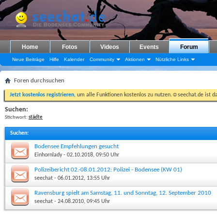
Home
Fotos
Videos
Events
Forum
Neue Beiträge
Hilfe
Kalender
Community
Aktionen
Nützliche Links
Foren durchsuchen
Jetzt kostenlos registrieren
, um alle Funktionen kostenlos zu nutzen.☺seechat.de ist d
Suchen:
Stichwort:
städte
Suchen
:
Bodensee Empfehlungen gesucht
Einhornlady
- 02.10.2018, 09:50 Uhr
Polizeibericht 02.-08.01.2012: Polizei - Bodensee (KW 01)
seechat
- 06.01.2012, 13:55 Uhr
Ravensburg spielt am Samstag, 11. und Sonntag, 12. September 2010
seechat
- 24.08.2010, 09:45 Uhr