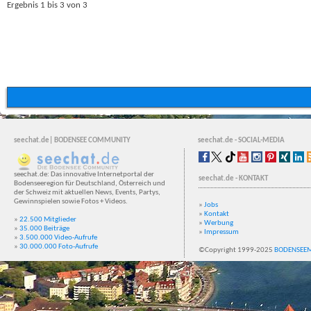
Ergebnis 1 bis 3 von 3
seechat.de| BODENSEE COMMUNITY
seechat.de - SOCIAL-MEDIA
seechat.de: Das innovative Internetportal der
seechat.de - KONTAKT
Bodenseeregion für Deutschland, Österreich und
der Schweiz mit aktuellen News, Events, Partys,
Gewinnspielen sowie Fotos + Videos.
»
Jobs
»
Kontakt
»
22.500 Mitglieder
»
Werbung
»
35.000 Beiträge
»
Impressum
»
3.500.000 Video-Aufrufe
»
30.000.000 Foto-Aufrufe
©Copyright 1999-2025
BODENSEE