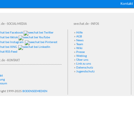
Kontakt
.de - SOCIAL-MEDIA
seechat.de - INFOS
»
Hilfe
»
AGB
»
News
»
Team
»
Wiki
»
Presse
»
Weblog
»
Über uns
t.de - KONTAKT
»
Link zu uns
»
Datenschutz
»
Jugendschutz
kt
ung
essum
ight 1999-2025
BODENSEEMEDIEN