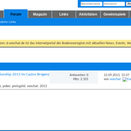
Forum
Magazin
Links
Aktivitäten
Gewinnspiele
zliche Links
tzen.☺seechat.de ist das Internetportal der Bodenseeregion mit aktuellen News, Events, Ver
ionship 2013 im Casino Bregenz
Antworten: 0
12.09.2013,
15:37
Hits: 2.101
von
seechat