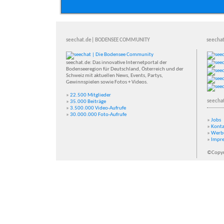
seechat.de| BODENSEE COMMUNITY
seechat
seechat.de: Das innovative Internetportal der
Bodenseeregion für Deutschland, Österreich und der
Schweiz mit aktuellen News, Events, Partys,
Gewinnspielen sowie Fotos + Videos.
»
22.500 Mitglieder
seecha
»
35.000 Beiträge
»
3.500.000 Video-Aufrufe
»
30.000.000 Foto-Aufrufe
»
Jobs
»
Konta
»
Werb
»
Impr
©Copyr