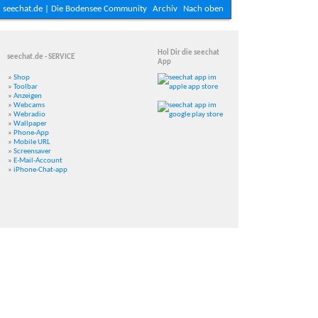
seechat.de | Die Bodensee Community
Archiv
Nach oben
Hol Dir die seechat
seechat.de - SERVICE
App
»
Shop
»
Toolbar
»
Anzeigen
»
Webcams
»
Webradio
»
Wallpaper
»
Phone-App
»
Mobile URL
»
Screensaver
»
E-Mail-Account
»
iPhone-Chat-app