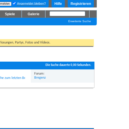
Angemeldet bleiben?
Hilfe
Registrieren
Spiele
Galerie
Erweiterte Suche
losungen, Partys, Fotos und Videos.
Die Suche dauerte
0,00
Sekunden.
Forum:
Bregenz