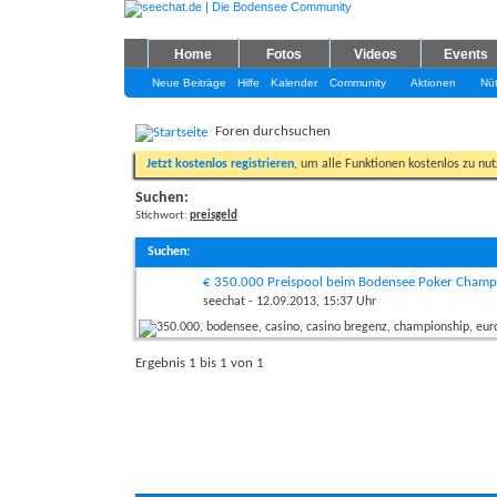
Home
Fotos
Videos
Events
Neue Beiträge
Hilfe
Kalender
Community
Aktionen
Nüt
Foren durchsuchen
Jetzt kostenlos registrieren
, um alle Funktionen kostenlos zu nu
Suchen:
Stichwort:
preisgeld
Suchen
:
€ 350.000 Preispool beim Bodensee Poker Champ
seechat
- 12.09.2013, 15:37 Uhr
Ergebnis 1 bis 1 von 1