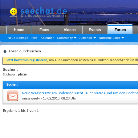
Home
Fotos
Videos
Events
Forum
Neue Beiträge
Hilfe
Kalender
Community
Aktionen
Nützliche Links
Foren durchsuchen
Jetzt kostenlos registrieren
, um alle Funktionen kostenlos zu nutzen.☺seechat.de ist d
Suchen:
Stichwort:
plätze
Suchen
:
Neue Wasserratte am Bodensee sucht Tauchplätze rund um den Boden
misssweety
- 15.02.2013, 08:23 Uhr
Ergebnis 1 bis 1 von 1