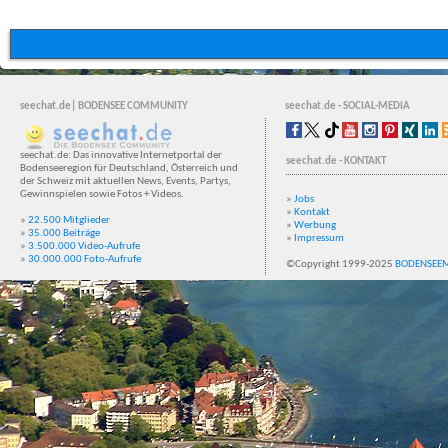
seechat.de| BODENSEE COMMUNITY
seechat.de - SOCIAL-MEDIA
seechat.de: Das innovative Internetportal der
seechat.de - KONTAKT
Bodenseeregion für Deutschland, Österreich und
der Schweiz mit aktuellen News, Events, Partys,
Gewinnspielen sowie Fotos + Videos.
»
Jobs
»
Kontakt
»
22.500 Mitglieder
»
Werbung
»
35.000 Beiträge
»
Impressum
»
3.500.000 Video-Aufrufe
»
30.000.000 Foto-Aufrufe
©Copyright 1999-2025
BODENSEE