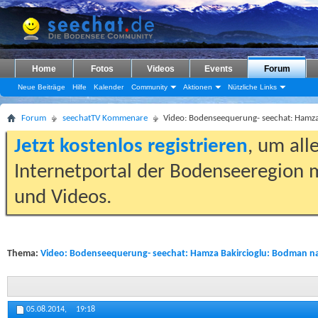
Home
Fotos
Videos
Events
Forum
Neue Beiträge
Hilfe
Kalender
Community
Aktionen
Nützliche Links
Forum
seechatTV Kommenare
Video: Bodenseequerung- seechat: Hamza
Jetzt kostenlos registrieren
, um all
Internetportal der Bodenseeregion m
und Videos.
Thema:
Video: Bodenseequerung- seechat: Hamza Bakircioglu: Bodman na
05.08.2014,
19:18