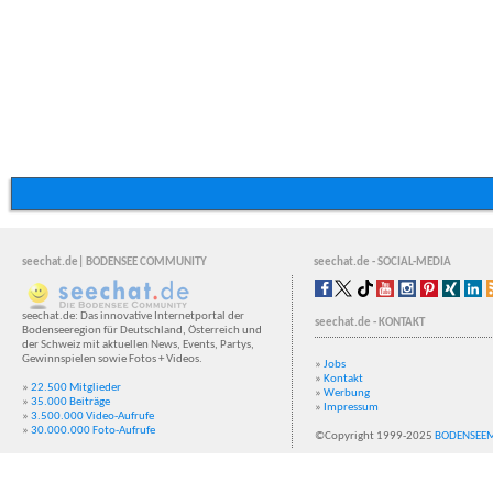
seechat.de| BODENSEE COMMUNITY
seechat.de - SOCIAL-MEDIA
seechat.de: Das innovative Internetportal der
seechat.de - KONTAKT
Bodenseeregion für Deutschland, Österreich und
der Schweiz mit aktuellen News, Events, Partys,
Gewinnspielen sowie Fotos + Videos.
»
Jobs
»
Kontakt
»
22.500 Mitglieder
»
Werbung
»
35.000 Beiträge
»
Impressum
»
3.500.000 Video-Aufrufe
»
30.000.000 Foto-Aufrufe
©Copyright 1999-2025
BODENSEE