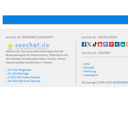
seechat.de| BODENSEE COMMUNITY
seechat.de - SOCIAL-MEDIA
seechat.de: Das innovative Internetportal der
seechat.de - KONTAKT
Bodenseeregion für Deutschland, Österreich und
der Schweiz mit aktuellen News, Events, Partys,
Gewinnspielen sowie Fotos + Videos.
»
Jobs
»
Kontakt
»
22.500 Mitglieder
»
Werbung
»
35.000 Beiträge
»
Impressum
»
3.500.000 Video-Aufrufe
»
30.000.000 Foto-Aufrufe
©Copyright 1999-2025
BODENSEE