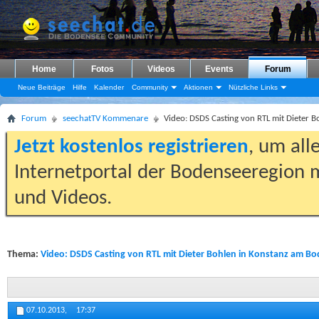
Home
Fotos
Videos
Events
Forum
Neue Beiträge
Hilfe
Kalender
Community
Aktionen
Nützliche Links
Forum
seechatTV Kommenare
Video: DSDS Casting von RTL mit Dieter 
Jetzt kostenlos registrieren
, um all
Internetportal der Bodenseeregion m
und Videos.
Thema:
Video: DSDS Casting von RTL mit Dieter Bohlen in Konstanz am Bo
07.10.2013,
17:37