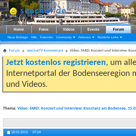
Home
Fotos
Videos
Events
Forum
Neue Beiträge
Hilfe
Kalender
Community
Aktionen
Nützliche Links
Forum
seechatTV Kommenare
Video: FARD: Konzert und Interview: Ko
Jetzt kostenlos registrieren
, um all
Internetportal der Bodenseeregion m
und Videos.
Thema:
Video: FARD: Konzert und Interview: Konstanz am Bodensee, 15.0
18.03.2013,
07:24