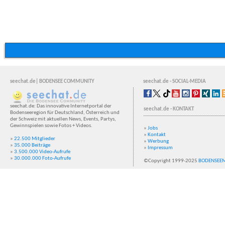
seechat.de| BODENSEE COMMUNITY
seechat.de - SOCIAL-MEDIA
seechat.de: Das innovative Internetportal der
seechat.de - KONTAKT
Bodenseeregion für Deutschland, Österreich und
der Schweiz mit aktuellen News, Events, Partys,
Gewinnspielen sowie Fotos + Videos.
»
Jobs
»
Kontakt
»
22.500 Mitglieder
»
Werbung
»
35.000 Beiträge
»
Impressum
»
3.500.000 Video-Aufrufe
»
30.000.000 Foto-Aufrufe
©Copyright 1999-2025
BODENSEE