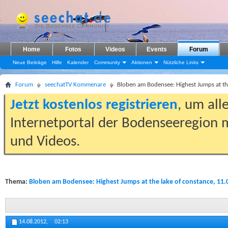
Home
Fotos
Videos
Events
Forum
Neue Beiträge
Hilfe
Kalender
Community
Aktionen
Nützliche Links
Forum
seechatTV Kommenare
Bloben am Bodensee: Highest Jumps at th
Jetzt kostenlos registrieren
, um all
Internetportal der Bodenseeregion m
und Videos.
Thema:
Bloben am Bodensee: Highest Jumps at the lake of constance, 11.
14.08.2012,
02:13