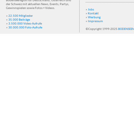
Bodenseeregion für Deutschland, Österreich und
der Schweiz mit aktuellen News, Events, Partys,
Gewinnspielen sowie Fotos + Videos.
»
Jobs
»
Kontakt
»
22.500 Mitglieder
»
Werbung
»
35.000 Beiträge
»
Impressum
»
3.500.000 Video-Aufrufe
»
30.000.000 Foto-Aufrufe
©Copyright 1999-2025
BODENSEE