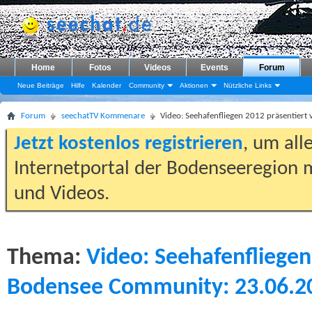
Home
Fotos
Videos
Events
Forum
Neue Beiträge
Hilfe
Kalender
Community
Aktionen
Nützliche Links
Forum
seechatTV Kommenare
Video: Seehafenfliegen 2012 präsentier
Jetzt kostenlos registrieren
, um all
Internetportal der Bodenseeregion m
und Videos.
Thema:
Video: Seehafenfliegen
Bodensee Community: 23.06.2