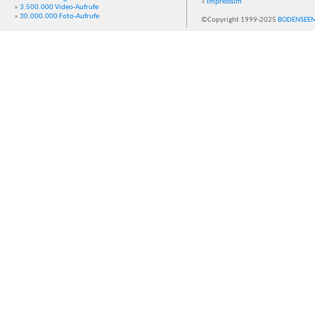
»
Impressum
»
3.500.000 Video-Aufrufe
»
30.000.000 Foto-Aufrufe
©Copyright 1999-2025
BODENSEE