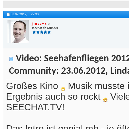
03.07.2012,
22:33
just77me
seechat.de Gründer
Video: Seehafenfliegen 2012
Community: 23.06.2012, Lin
Großes Kino
Musik musste i
Ergebnis auch so rockt
Viele
SEECHAT.TV!
Das Intro ist genial mh - je 