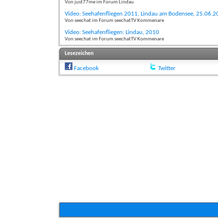
Von just77me im Forum Lindau
Video: Seehafenfliegen 2011, Lindau am Bodensee, 25.06.
Von seechat im Forum seechatTV Kommenare
Video: Seehafenfliegen: Lindau, 2010
Von seechat im Forum seechatTV Kommenare
Lesezeichen
Facebook
Twitter