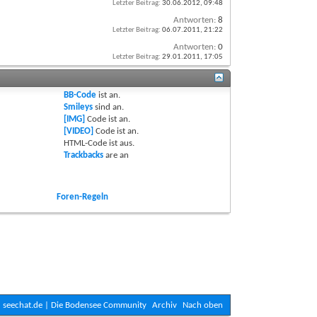
Letzter Beitrag:
30.06.2012,
09:48
Antworten:
8
Letzter Beitrag:
06.07.2011,
21:22
Antworten:
0
Letzter Beitrag:
29.01.2011,
17:05
BB-Code
ist
an
.
Smileys
sind
an
.
[IMG]
Code ist
an
.
[VIDEO]
Code ist
an
.
HTML-Code ist
aus
.
Trackbacks
are
an
Foren-Regeln
seechat.de | Die Bodensee Community
Archiv
Nach oben