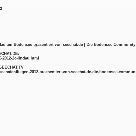
12
indau am Bodensee
pr
äsentiert von seechat.de | Die Bodensee Community
EECHAT.DE:
6-2012-2c-lindau.html
y SEECHAT.TV:
seehafenfliegen-2012-praesentiert-von-seechat-de-die-bodensee-commun