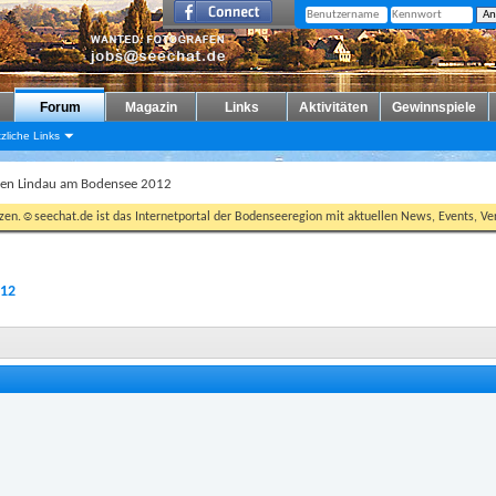
Forum
Magazin
Links
Aktivitäten
Gewinnspiele
zliche Links
egen Lindau am Bodensee 2012
tzen.☺seechat.de ist das Internetportal der Bodenseeregion mit aktuellen News, Events, Ver
012