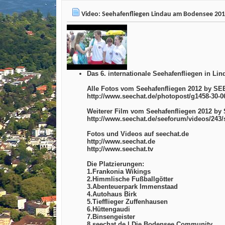
Video: Seehafenfliegen Lindau am Bodensee 20
Das 6. internationale Seehafenfliegen in L
Alle Fotos vom Seehafenfliegen 2012 by S
http://www.seechat.de/photopost/g1458-30-0
Weiterer Film vom Seehafenfliegen 2012 b
http://www.seechat.de/seeforum/videos/243/
Fotos und Videos auf seechat.de
http;//www.seechat.de
http;//www.seechat.tv
Die Platzierungen:
1.Frankonia Wikings
2.Himmlische Fußballgötter
3.Abenteuerpark Immenstaad
4.Autohaus Birk
5.Tiefflieger Zuffenhausen
6.Hüttengaudi
7.Binsengeister
8.seechat.de | Die Bodensee Community