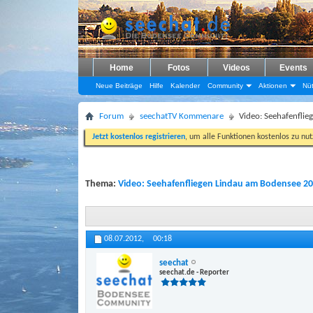
Home
Fotos
Videos
Events
Neue Beiträge
Hilfe
Kalender
Community
Aktionen
Nüt
Forum
seechatTV Kommenare
Video: Seehafenfli
Jetzt kostenlos registrieren
, um alle Funktionen kostenlos zu nu
Thema:
Video: Seehafenfliegen Lindau am Bodensee 2
08.07.2012,
00:18
seechat
seechat.de - Reporter