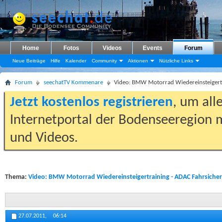
Home
Fotos
Videos
Events
Forum
Neue Beiträge
Hilfe
Kalender
Community
Aktionen
Nützliche Links
Forum
seechatTV Kommenare
Video: BMW Motorrad Wiedereinsteigertr
Jetzt kostenlos registrieren
, um all
Internetportal der Bodenseeregion m
und Videos.
Thema:
Video: BMW Motorrad Wiedereinsteigertraining - ADAC Fahrsiche
27.07.2011,
06:14