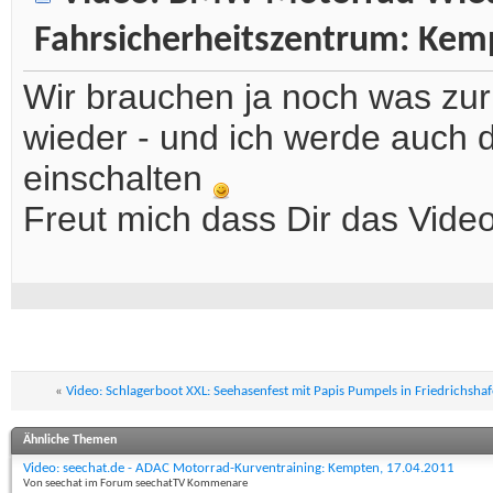
Fahrsicherheitszentrum: Kem
Wir brauchen ja noch was zu
wieder - und ich werde auch de
einschalten
Freut mich dass Dir das Vide
«
Video: Schlagerboot XXL: Seehasenfest mit Papis Pumpels in Friedrichsha
Ähnliche Themen
Video: seechat.de - ADAC Motorrad-Kurventraining: Kempten, 17.04.2011
Von seechat im Forum seechatTV Kommenare