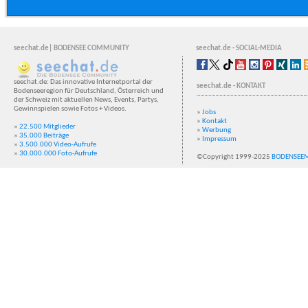
seechat.de| BODENSEE COMMUNITY
seechat.de - SOCIAL-MEDIA
seechat.de: Das innovative Internetportal der
seechat.de - KONTAKT
Bodenseeregion für Deutschland, Österreich und
der Schweiz mit aktuellen News, Events, Partys,
Gewinnspielen sowie Fotos + Videos.
»
Jobs
»
Kontakt
»
22.500 Mitglieder
»
Werbung
»
35.000 Beiträge
»
Impressum
»
3.500.000 Video-Aufrufe
»
30.000.000 Foto-Aufrufe
©Copyright 1999-2025
BODENSEE