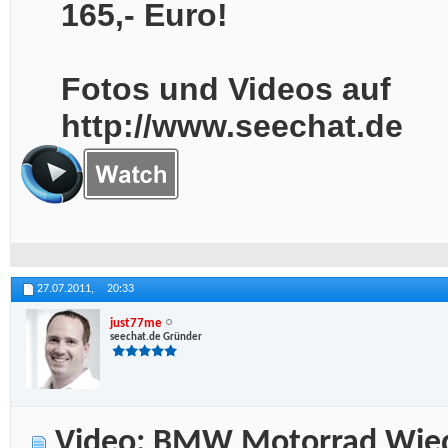
165,- Euro!
Fotos und Videos auf
http://www.seechat.de
27.07.2011,
20:33
just77me
seechat.de Gründer
Video: BMW Motorrad Wiede