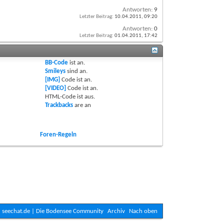
Antworten:
9
Letzter Beitrag:
10.04.2011,
09:20
Antworten:
0
Letzter Beitrag:
01.04.2011,
17:42
BB-Code
ist
an
.
Smileys
sind
an
.
[IMG]
Code ist
an
.
[VIDEO]
Code ist
an
.
HTML-Code ist
aus
.
Trackbacks
are
an
Foren-Regeln
seechat.de | Die Bodensee Community
Archiv
Nach oben