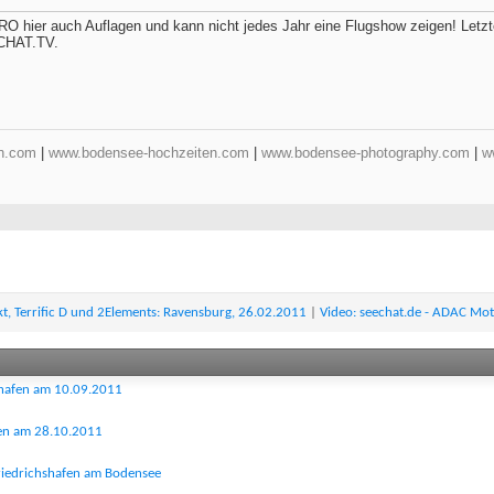
ERO hier auch Auflagen und kann nicht jedes Jahr eine Flugshow zeigen! Letz
ECHAT.TV.
n.com
|
www.bodensee-hochzeiten.com
|
www.bodensee-photography.com
|
w
t, Terrific D und 2Elements: Ravensburg, 26.02.2011
|
Video: seechat.de - ADAC Mo
shafen am 10.09.2011
fen am 28.10.2011
Friedrichshafen am Bodensee