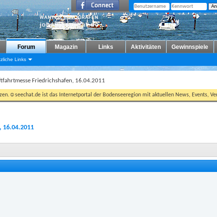
Forum
Magazin
Links
Aktivitäten
Gewinnspiele
zliche Links
tfahrtmesse Friedrichshafen, 16.04.2011
tzen.☺seechat.de ist das Internetportal der Bodenseeregion mit aktuellen News, Events, Ver
, 16.04.2011