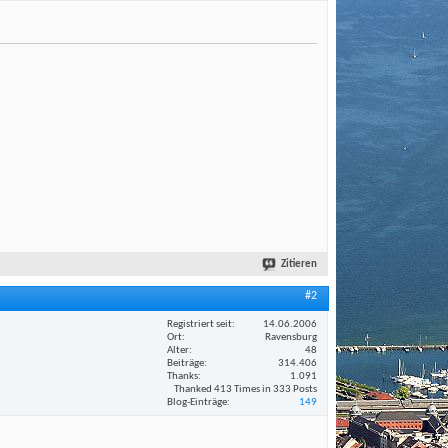
Zitieren
#2
Registriert seit
14.06.2006
Ort
Ravensburg
Alter
48
Beiträge
314.406
Thanks
1.091
Thanked 413 Times in 333 Posts
Blog-Einträge
149