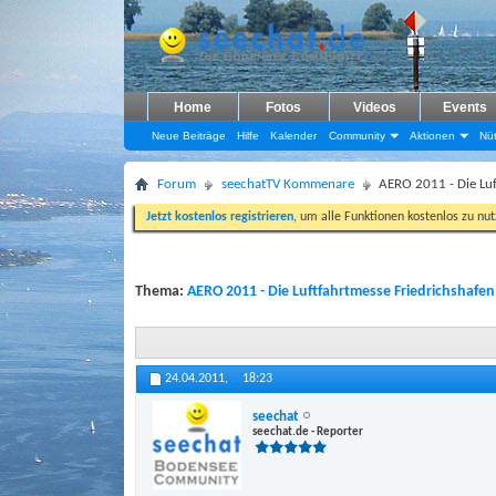
Home
Fotos
Videos
Events
Neue Beiträge
Hilfe
Kalender
Community
Aktionen
Nüt
Forum
seechatTV Kommenare
AERO 2011 - Die Luf
Jetzt kostenlos registrieren
, um alle Funktionen kostenlos zu nu
Thema:
AERO 2011 - Die Luftfahrtmesse Friedrichshafen
24.04.2011,
18:23
seechat
seechat.de - Reporter