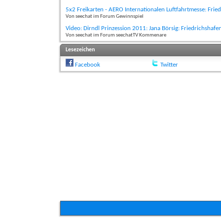
5x2 Freikarten - AERO Internationalen Luftfahrtmesse: Frie
Von seechat im Forum Gewinnspiel
Video: Dirndl Prinzession 2011: Jana Börsig: Friedrichshaf
Von seechat im Forum seechatTV Kommenare
Lesezeichen
Facebook
Twitter