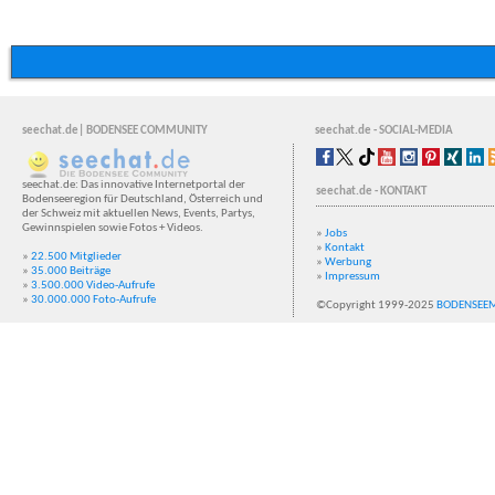
seechat.de| BODENSEE COMMUNITY
seechat.de - SOCIAL-MEDIA
seechat.de: Das innovative Internetportal der
seechat.de - KONTAKT
Bodenseeregion für Deutschland, Österreich und
der Schweiz mit aktuellen News, Events, Partys,
Gewinnspielen sowie Fotos + Videos.
»
Jobs
»
Kontakt
»
22.500 Mitglieder
»
Werbung
»
35.000 Beiträge
»
Impressum
»
3.500.000 Video-Aufrufe
»
30.000.000 Foto-Aufrufe
©Copyright 1999-2025
BODENSEE