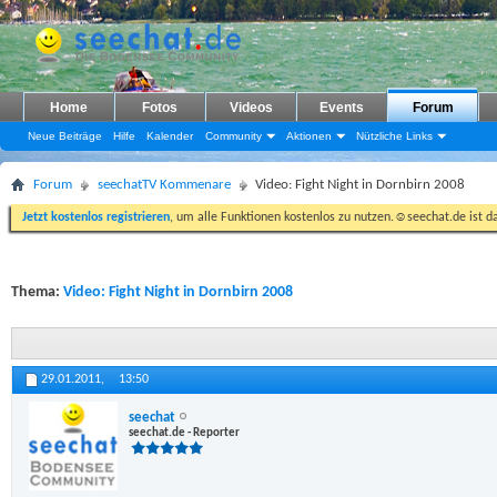
Home
Fotos
Videos
Events
Forum
Neue Beiträge
Hilfe
Kalender
Community
Aktionen
Nützliche Links
Forum
seechatTV Kommenare
Video: Fight Night in Dornbirn 2008
Jetzt kostenlos registrieren
, um alle Funktionen kostenlos zu nutzen.☺seechat.de ist d
Thema:
Video: Fight Night in Dornbirn 2008
29.01.2011,
13:50
seechat
seechat.de - Reporter