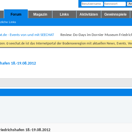
Forum
Magazin
Links
Aktivitäten
Gewinnspiele
zliche Links
at.de - Events von und mit SEECHAT
Review: Do-Days im Dornier Museum Friedric
tzen.☺seechat.de ist das Internetportal der Bodenseeregion mit aktuellen News, Events, Ver
hafen 18.-19.08.2012
iedrichshafen 18.-19.08.2012