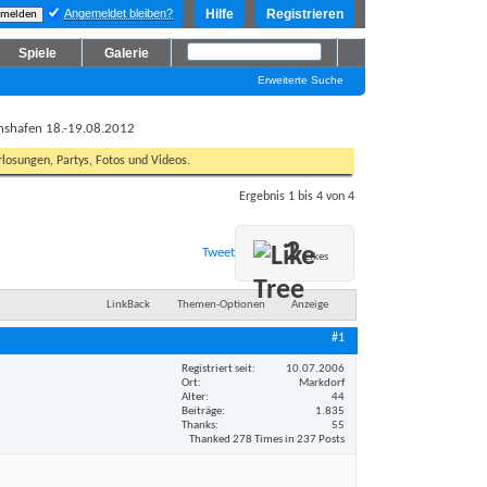
Angemeldet bleiben?
Hilfe
Registrieren
Spiele
Galerie
Erweiterte Suche
hshafen 18.-19.08.2012
losungen, Partys, Fotos und Videos.
Ergebnis 1 bis 4 von 4
2
Tweet
Likes
LinkBack
Themen-Optionen
Anzeige
#1
Registriert seit
10.07.2006
Ort
Markdorf
Alter
44
Beiträge
1.835
Thanks
55
Thanked 278 Times in 237 Posts