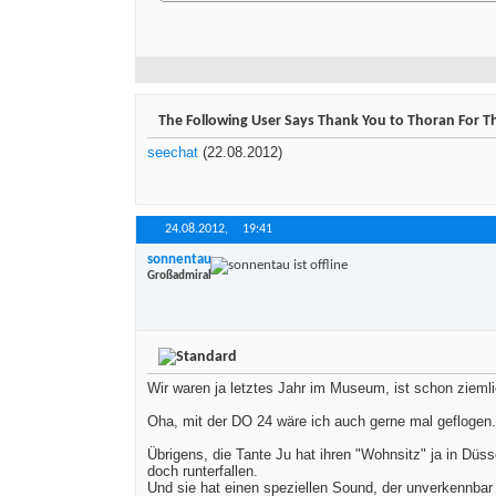
The Following User Says Thank You to Thoran For Th
seechat
(22.08.2012)
24.08.2012,
19:41
sonnentau
Großadmiral
Wir waren ja letztes Jahr im Museum, ist schon ziemlich
Oha, mit der DO 24 wäre ich auch gerne mal geflogen.
Übrigens, die Tante Ju hat ihren "Wohnsitz" ja in Düs
doch runterfallen.
Und sie hat einen speziellen Sound, der unverkennbar