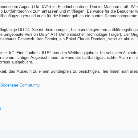
enende im August) Do-DAYS im Friedrichshafener Dornier Museum statt. Wie es
 Luftfahrttechnik zum anfassen und mitfliegen. Es wurde für die Besucher wi
ellbauflugzeugen und auch für die Kinder gab es ein buntes Rahmenprogramm
ch flugfähige DO 24. Sie ist dreimotoriges, hochseefähiges Fernaufklärungsflug
m die umgebaute Version Do 24 ATT (Amphibischer Technologie Träger). Der O
iehbares Fahrwerk. Iren Dornier, ein Enkel Claude Dorniers, setzt es aktuell
ante Ju". Eine Junkers JU 52 aus den Weltkriegsjahren. Im schicken Alulook
 war sie ein richtiger Augenschmaus für Fans der Luftfahrtgeschichte. Auch mit
orraus ausgebucht.
keit, das Museum zu einem Sonderpreis zu besichtigen. Hier findet man alles
Die Bodensee Community
p