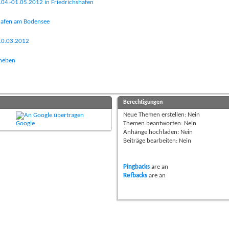
.-01.05.2012 in Friedrichshafen
shafen am Bodensee
 10.03.2012
bheben
Berechtigungen
Neue Themen erstellen:
Nein
Google
Themen beantworten:
Nein
Anhänge hochladen:
Nein
Beiträge bearbeiten:
Nein
Pingbacks
are
an
Refbacks
are
an