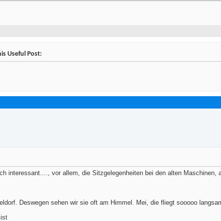
is Useful Post:
 interessant...., vor allem, die Sitzgelegenheiten bei den alten Maschinen, ab
seldorf. Deswegen sehen wir sie oft am Himmel. Mei, die fliegt sooooo langsam
 ist