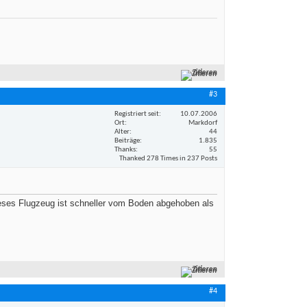
Zitieren
#3
Registriert seit
10.07.2006
Ort
Markdorf
Alter
44
Beiträge
1.835
Thanks
55
Thanked 278 Times in 237 Posts
ieses Flugzeug ist schneller vom Boden abgehoben als
Zitieren
#4