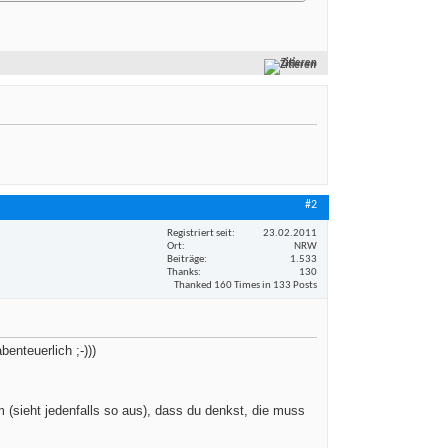
Zitieren
#2
Registriert seit
23.02.2011
Ort
NRW
Beiträge
1.533
Thanks
130
Thanked 160 Times in 133 Posts
enteuerlich ;-)))
 (sieht jedenfalls so aus), dass du denkst, die muss