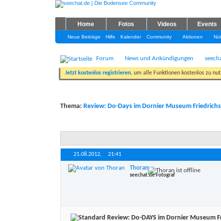
Home
Fotos
Videos
Events
Neue Beiträge
Hilfe
Kalender
Community
Aktionen
Nüt
Forum
News und Ankündigungen
seech
Jetzt kostenlos registrieren
, um alle Funktionen kostenlos zu nu
Thema:
Review: Do-Days im Dornier Museum Friedrichs
21.08.2012,
21:41
Thoran
seechat.de Fotograf
Review: Do-DAYS im Dornier Museum Fr