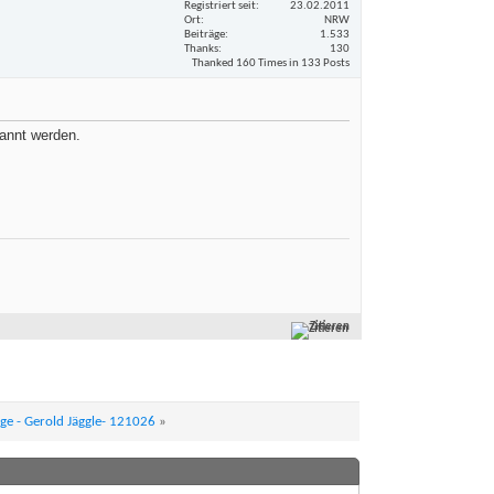
Registriert seit
23.02.2011
Ort
NRW
Beiträge
1.533
Thanks
130
Thanked 160 Times in 133 Posts
nannt werden.
Zitieren
ge - Gerold Jäggle- 121026
»