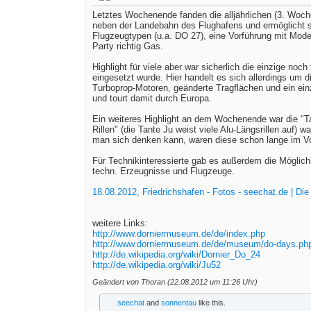
Letztes Wochenende fanden die alljährlichen (3. Woch
neben der Landebahn des Flughafens und ermöglicht so
Flugzeugtypen (u.a. DO 27), eine Vorführung mit Mod
Party richtig Gas.
Highlight für viele aber war sicherlich die einzige no
eingesetzt wurde. Hier handelt es sich allerdings u
Turboprop-Motoren, geänderte Tragflächen und ein einz
und tourt damit durch Europa.
Ein weiteres Highlight an dem Wochenende war die "T
Rillen" (die Tante Ju weist viele Alu-Längsrillen auf)
man sich denken kann, waren diese schon lange im V
Für Technikinteressierte gab es außerdem die Möglich
techn. Erzeugnisse und Flugzeuge.
18.08.2012, Friedrichshafen - Fotos - seechat.de | 
weitere Links:
http://www.dorniermuseum.de/de/index.php
http://www.dorniermuseum.de/de/museum/do-days.ph
http://de.wikipedia.org/wiki/Dornier_Do_24
http://de.wikipedia.org/wiki/Ju52
Geändert von Thoran (22.08.2012 um
11:26
Uhr)
seechat
and
sonnentau
like this.