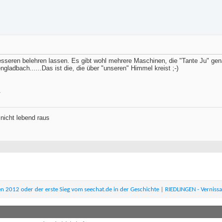
esseren belehren lassen. Es gibt wohl mehrere Maschinen, die "Tante Ju" ge
gladbach......Das ist die, die über "unseren" Himmel kreist ;-)
.
nicht lebend raus
2012 oder der erste Sieg vom seechat.de in der Geschichte
|
RIEDLINGEN - Vernissa