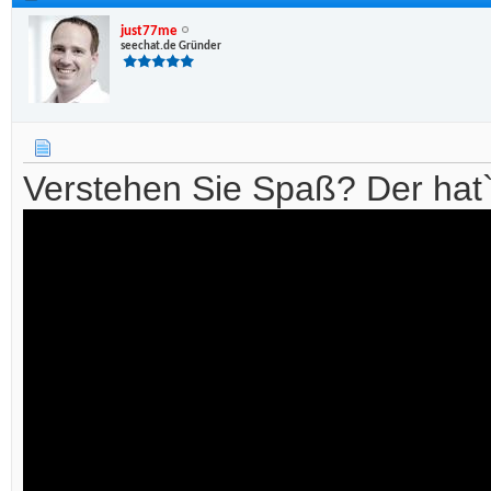
just77me
seechat.de Gründer
Verstehen Sie Spaß? Der hat`s