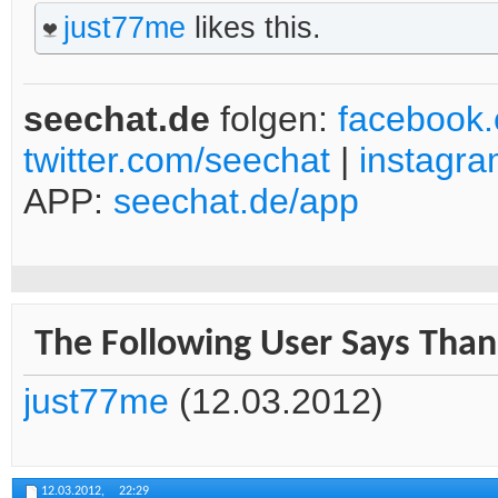
just77me
likes this.
seechat.de
folgen:
facebook
twitter.com/seechat
|
instagr
APP:
seechat.de/app
The Following User Says Thank
just77me
(12.03.2012)
12.03.2012,
22:29