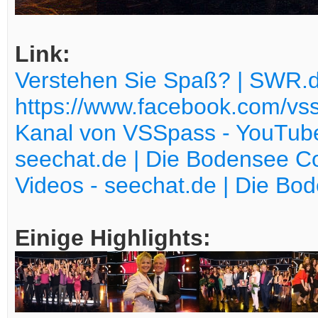
Link:
Verstehen Sie Spaß? | SWR.
https://www.facebook.com/vs
Kanal von VSSpass - YouTub
seechat.de | Die Bodensee
Videos - seechat.de | Die B
Einige Highlights: