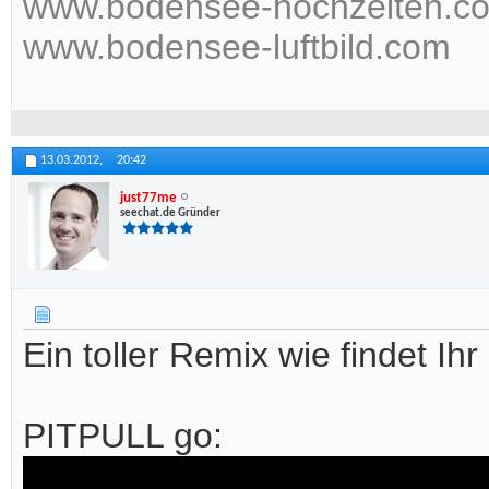
www.bodensee-hochzeiten.c
www.bodensee-luftbild.com
13.03.2012,
20:42
just77me
seechat.de Gründer
Ein toller Remix wie findet Ih
PITPULL go: