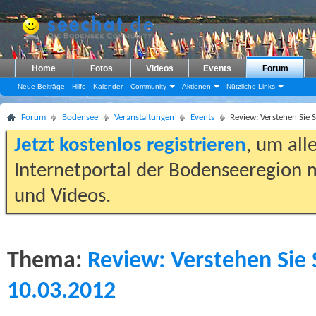
Home
Fotos
Videos
Events
Forum
Neue Beiträge
Hilfe
Kalender
Community
Aktionen
Nützliche Links
Forum
Bodensee
Veranstaltungen
Events
Review: Verstehen Sie
Jetzt kostenlos registrieren
, um all
Internetportal der Bodenseeregion m
und Videos.
Thema:
Review: Verstehen Sie
10.03.2012