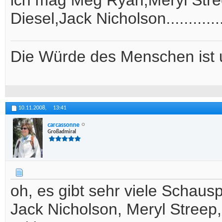
ich mag Meg Ryan,Meryl Stre
Diesel,Jack Nicholson.............
Die Würde des Menschen ist 
10.11.2008,
13:41
carcassonne
Großadmiral
oh, es gibt sehr viele Schausp
Jack Nicholson, Meryl Stree