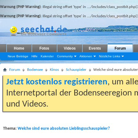
Warnung (PHP Warning)
: Illegal string offset 'type' in
..../includes/class_postbit.php(
Warnung (PHP Warning)
: Illegal string offset 'type' in
..../includes/class_postbit.php(
Home
Fotos
Videos
Events
Forum
Neue Beiträge
Hilfe
Kalender
Community
Aktionen
Nützliche Links
Forum
Bodensee
Kinos
Schauspieler
Welche sind eure absoluten
Jetzt kostenlos registrieren
, um all
Internetportal der Bodenseeregion m
und Videos.
Thema:
Welche sind eure absoluten Lieblingsschauspieler?