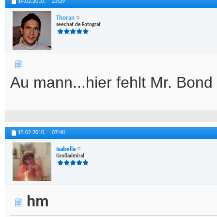
14.02.2010,
23:29
Thoran
seechat.de Fotograf
Au mann...hier fehlt Mr. Bond
15.02.2010,
07:48
Isabella
Großadmiral
hm