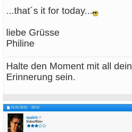
...that´s it for today...
liebe Grüsse
Philine
Halte den Moment mit all deine
Erinnerung sein.
12.02.2010,
00:22
opalein
Stabsoffizier