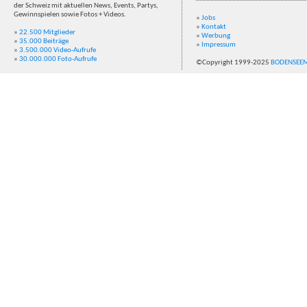
der Schweiz mit aktuellen News, Events, Partys,
Gewinnspielen sowie Fotos + Videos.
»
Jobs
»
Kontakt
»
22.500 Mitglieder
»
Werbung
»
35.000 Beiträge
»
Impressum
»
3.500.000 Video-Aufrufe
»
30.000.000 Foto-Aufrufe
©Copyright 1999-2025
BODENSEE