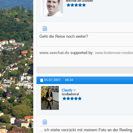
seechat.de Gründer
Geht die Reise noch weiter?
www.seechat.de
supported by:
www.bodensee-medie
05.07.2007,
06:34
Claudy
Großadmiral
... ich stehe verzückt mit meinem Foto an der Reeling