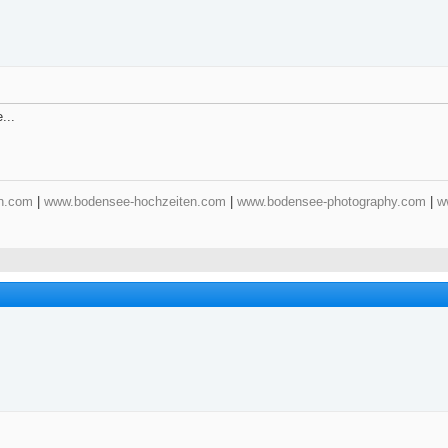
...
n.com
|
www.bodensee-hochzeiten.com
|
www.bodensee-photography.com
|
w