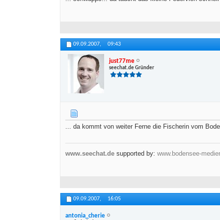
09.09.2007,
09:43
just77me
seechat.de Gründer
... da kommt von weiter Ferne die Fischerin vom Bode
www.seechat.de
supported by:
www.bodensee-medie
09.09.2007,
16:05
antonia_cherie