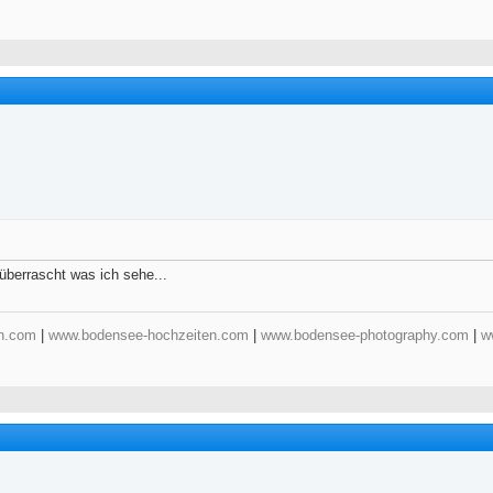
überrascht was ich sehe...
n.com
|
www.bodensee-hochzeiten.com
|
www.bodensee-photography.com
|
w