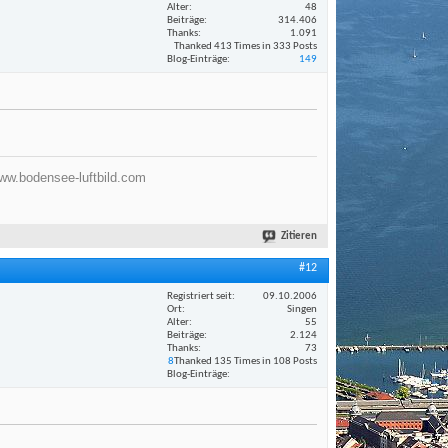
Alter
48
Beiträge
314.406
Thanks
1.091
Thanked 413 Times in 333 Posts
Blog-Einträge
149
ww.bodensee-luftbild.com
Zitieren
#12
Registriert seit
09.10.2006
Ort
Singen
Alter
55
Beiträge
2.124
Thanks
73
8
Thanked 135 Times in 108 Posts
Blog-Einträge