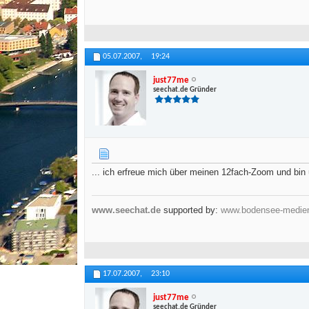
05.07.2007,
19:24
just77me
seechat.de Gründer
... ich erfreue mich über meinen 12fach-Zoom und bin 
www.seechat.de
supported by:
www.bodensee-medie
17.07.2007,
23:10
just77me
seechat.de Gründer