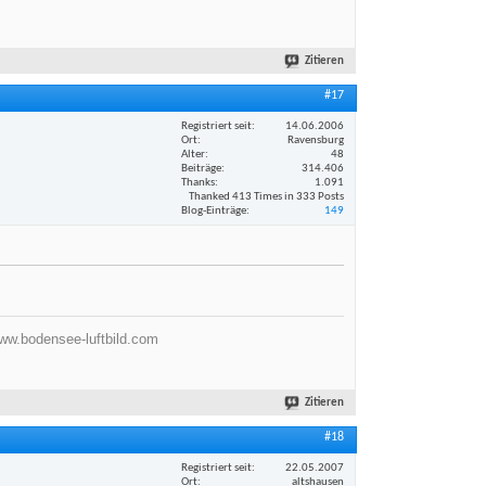
Zitieren
#17
Registriert seit
14.06.2006
Ort
Ravensburg
Alter
48
Beiträge
314.406
Thanks
1.091
Thanked 413 Times in 333 Posts
Blog-Einträge
149
ww.bodensee-luftbild.com
Zitieren
#18
Registriert seit
22.05.2007
Ort
altshausen