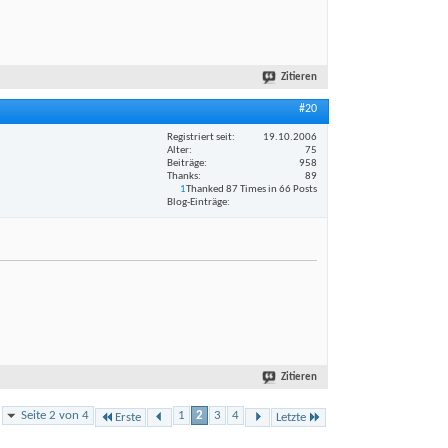
Zitieren
#20
Registriert seit
19.10.2006
Alter
75
Beiträge
958
Thanks
89
1
Thanked 87 Times in 66 Posts
Blog-Einträge
Zitieren
Seite 2 von 4
1
2
3
4
Erste
Letzte