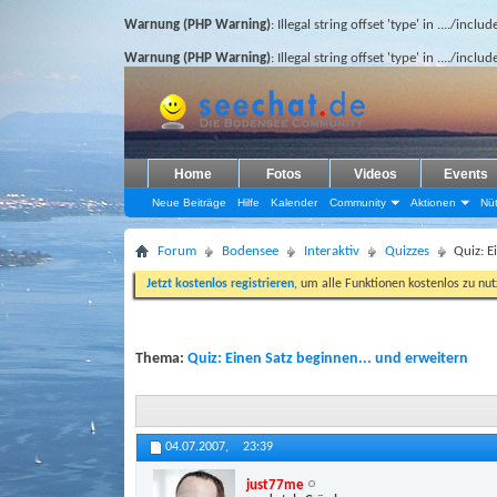
Warnung (PHP Warning)
: Illegal string offset 'type' in
..../inclu
Warnung (PHP Warning)
: Illegal string offset 'type' in
..../inclu
Home
Fotos
Videos
Events
Neue Beiträge
Hilfe
Kalender
Community
Aktionen
Nüt
Forum
Bodensee
Interaktiv
Quizzes
Quiz: E
Jetzt kostenlos registrieren
, um alle Funktionen kostenlos zu nu
Thema:
Quiz: Einen Satz beginnen... und erweitern
04.07.2007,
23:39
just77me