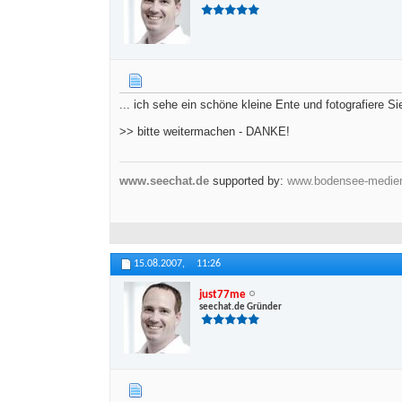
... ich sehe ein schöne kleine Ente und fotografiere Sie
>> bitte weitermachen - DANKE!
www.seechat.de
supported by:
www.bodensee-medie
15.08.2007,
11:26
just77me
seechat.de Gründer