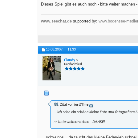
Dieses Spiel gibt es auch noch - bitte weiter machen
www.seechat.de
supported by:
www.bodensee-medie
15.08.2007,
11:33
Claudy
Großadmiral
Zitat von
just77me
... ich sehe ein schöne kleine Ente und fotografiere Si
>> bitte weitermachen - DANKE!
... schwupps... da taucht das kleine Federvieh schnell