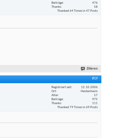
Beiträge
476
Thanks
58
Thanked 64 Times in 47 Posts
Zitieren
#19
Registriert seit
12.10.2006
Ort
Heidenheim
Alter
57
Beiträge
975
Thanks
111
Thanked 79 Times in 69 Posts