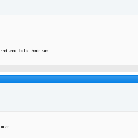
immt umd die Fischerin rum...
uer.........