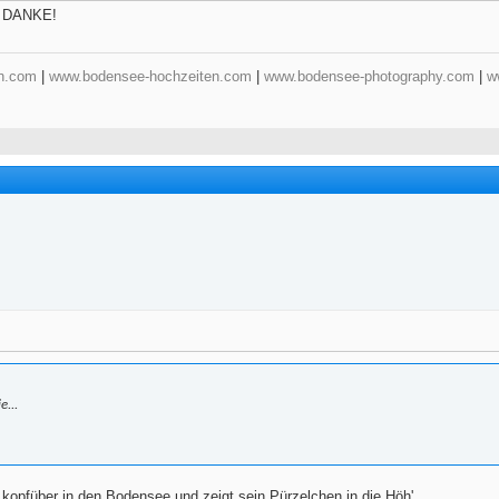
 - DANKE!
n.com
|
www.bodensee-hochzeiten.com
|
www.bodensee-photography.com
|
w
e...
 kopfüber in den Bodensee und zeigt sein Pürzelchen in die Höh' ......