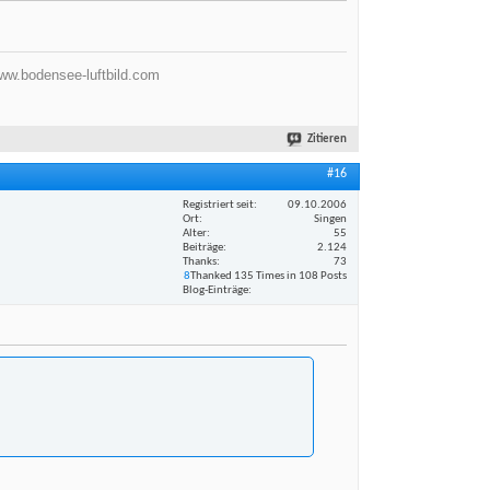
ww.bodensee-luftbild.com
Zitieren
#16
Registriert seit
09.10.2006
Ort
Singen
Alter
55
Beiträge
2.124
Thanks
73
8
Thanked 135 Times in 108 Posts
Blog-Einträge