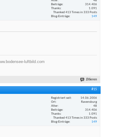
Alter
48
Beiträge
314.406
Thanks
1.091
Thanked 413 Times in 333 Posts
Blog-Einträge
149
ww.bodensee-luftbild.com
Zitieren
#15
Registriert seit
14.06.2006
Ort
Ravensburg
Alter
48
Beiträge
314.406
Thanks
1.091
Thanked 413 Times in 333 Posts
Blog-Einträge
149