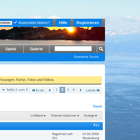
Angemeldet bleiben?
Hilfe
Registrieren
Spiele
Galerie
Erweiterte Suche
losungen, Partys, Fotos und Videos.
Seite 2 von 4
1
2
3
4
Erste
Letzte
Tweet
LinkBack
Themen-Optionen
Anzeige
#11
Registriert seit
14.06.2006
Ort
Ravensburg