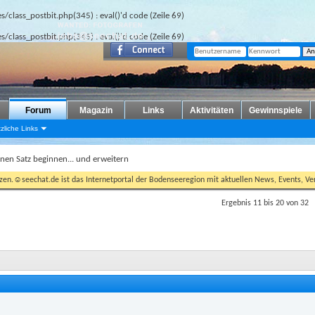
des/class_postbit.php(345) : eval()'d code
(Zeile
69
)
des/class_postbit.php(345) : eval()'d code
(Zeile
69
)
Forum
Magazin
Links
Aktivitäten
Gewinnspiele
zliche Links
inen Satz beginnen... und erweitern
tzen.☺seechat.de ist das Internetportal der Bodenseeregion mit aktuellen News, Events, Ver
Ergebnis 11 bis 20 von 32