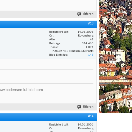
Zitieren
#13
Registriert seit
14.06.2006
Ort
Ravensburg
Alter
48
Beiträge
314.406
Thanks
1.091
Thanked 413 Times in 333 Posts
Blog-Einträge
149
ww.bodensee-luftbild.com
Zitieren
#14
Registriert seit
14.06.2006
Ort
Ravensburg