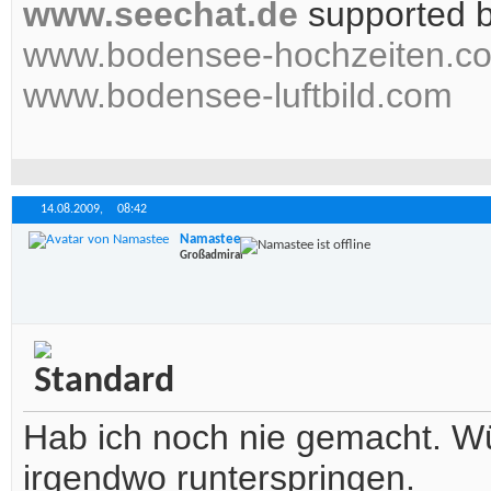
www.seechat.de
supported 
www.bodensee-hochzeiten.c
www.bodensee-luftbild.com
14.08.2009,
08:42
Namastee
Großadmiral
Hab ich noch nie gemacht. Wü
irgendwo runterspringen.