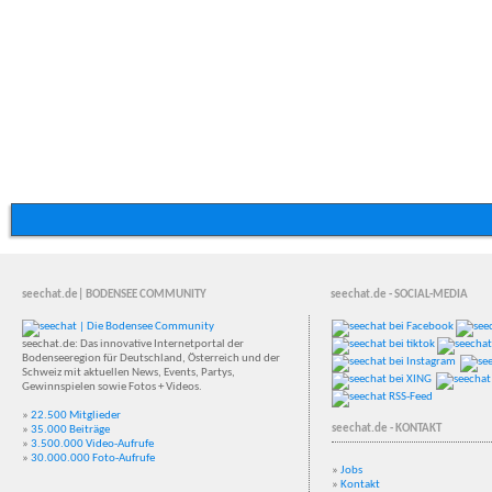
seechat.de| BODENSEE COMMUNITY
seechat.de - SOCIAL-MEDIA
seechat.de: Das innovative Internetportal der
Bodenseeregion für Deutschland, Österreich und der
Schweiz mit aktuellen News, Events, Partys,
Gewinnspielen sowie Fotos + Videos.
»
22.500 Mitglieder
seechat.de - KONTAKT
»
35.000 Beiträge
»
3.500.000 Video-Aufrufe
»
30.000.000 Foto-Aufrufe
»
Jobs
»
Kontakt