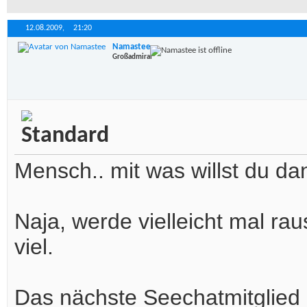
12.08.2009,
21:20
Namastee
Großadmiral
Mensch.. mit was willst du d
Naja, werde vielleicht mal ra
viel.
Das nächste Seechatmitglied 