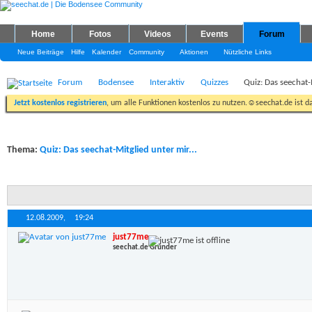
Home
Fotos
Videos
Events
Forum
Neue Beiträge
Hilfe
Kalender
Community
Aktionen
Nützliche Links
Forum
Bodensee
Interaktiv
Quizzes
Quiz: Das seechat-M
Jetzt kostenlos registrieren
, um alle Funktionen kostenlos zu nutzen.☺seechat.de ist d
Thema:
Quiz: Das seechat-Mitglied unter mir...
12.08.2009,
19:24
just77me
seechat.de Gründer