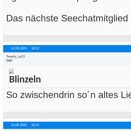
Das nächste Seechatmitglied u
14.08.2009,
16:13
Tweety_w25
Gast
So zwischendrin so´n altes Lie
14.08.2009,
16:14