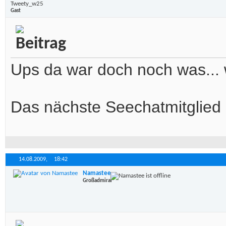
Tweety_w25
Gast
Ups da war doch noch was... 
Das nächste Seechatmitglied un
14.08.2009,
18:42
Namastee
Großadmiral