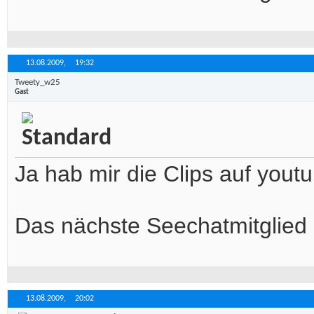
13.08.2009,
19:32
Tweety_w25
Gast
Ja hab mir die Clips auf yout
Das nächste Seechatmitglied u
13.08.2009,
20:02