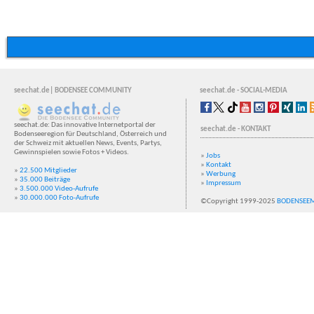
seechat.de| BODENSEE COMMUNITY
seechat.de - SOCIAL-MEDIA
seechat.de: Das innovative Internetportal der
seechat.de - KONTAKT
Bodenseeregion für Deutschland, Österreich und
der Schweiz mit aktuellen News, Events, Partys,
Gewinnspielen sowie Fotos + Videos.
»
Jobs
»
Kontakt
»
22.500 Mitglieder
»
Werbung
»
35.000 Beiträge
»
Impressum
»
3.500.000 Video-Aufrufe
»
30.000.000 Foto-Aufrufe
©Copyright 1999-2025
BODENSEE