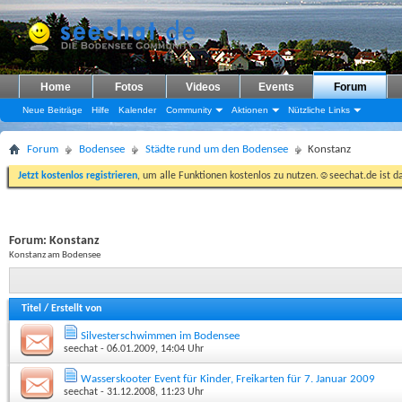
Home
Fotos
Videos
Events
Forum
Neue Beiträge
Hilfe
Kalender
Community
Aktionen
Nützliche Links
Forum
Bodensee
Städte rund um den Bodensee
Konstanz
Jetzt kostenlos registrieren
, um alle Funktionen kostenlos zu nutzen.☺seechat.de ist d
Forum:
Konstanz
Konstanz am Bodensee
Titel
/
Erstellt von
Silvesterschwimmen im Bodensee
seechat
- 06.01.2009, 14:04 Uhr
Wasserskooter Event für Kinder, Freikarten für 7. Januar 2009
seechat
- 31.12.2008, 11:23 Uhr