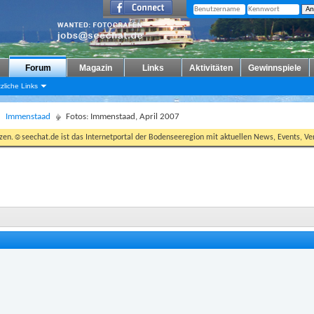
Forum
Magazin
Links
Aktivitäten
Gewinnspiele
zliche Links
Immenstaad
Fotos: Immenstaad, April 2007
tzen.☺seechat.de ist das Internetportal der Bodenseeregion mit aktuellen News, Events, Ver