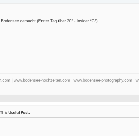
 Bodensee gemacht (Erster Tag über 20° - Insider *G*)
n.com
|
www.bodensee-hochzeiten.com
|
www.bodensee-photography.com
|
w
This Useful Post: