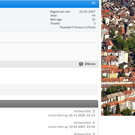
#2
Registriert seit
26.03.2007
Alter
44
Beiträge
35
Thanks
3
Thanked 0 Times in 0 Posts
Zitieren
Antworten:
2
Letzter Beitrag:
26.11.2010,
22:14
Antworten:
5
Letzter Beitrag:
13.09.2007,
22:44
Antworten:
2