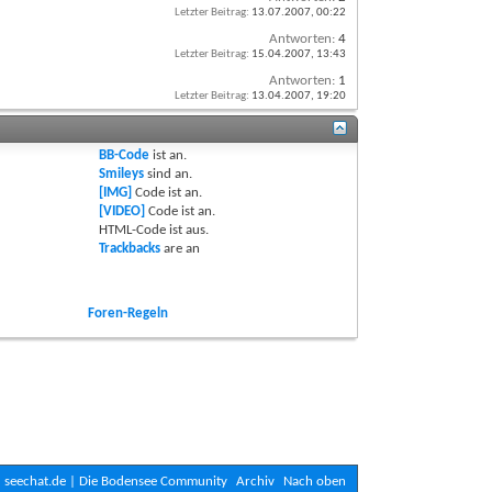
Letzter Beitrag:
13.07.2007,
00:22
Antworten:
4
Letzter Beitrag:
15.04.2007,
13:43
Antworten:
1
Letzter Beitrag:
13.04.2007,
19:20
BB-Code
ist
an
.
Smileys
sind
an
.
[IMG]
Code ist
an
.
[VIDEO]
Code ist
an
.
HTML-Code ist
aus
.
Trackbacks
are
an
Foren-Regeln
seechat.de | Die Bodensee Community
Archiv
Nach oben