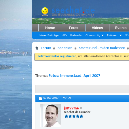
Home
Fotos
Videos
Events
Neue Beiträge
Hilfe
Kalender
Community
Aktionen
Nüt
Forum
Bodensee
Städte rund um den Bodensee
Jetzt kostenlos registrieren
, um alle Funktionen kostenlos zu nu
Thema:
Fotos: Immenstaad, April 2007
02.04.2007,
22:59
just77me
seechat.de Gründer