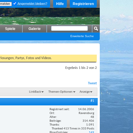
Angemeldet bleiben?
Hilfe
Registrieren
Spiele
Galerie
Erweiterte Suche
losungen, Partys, Fotos und Videos.
Ergebnis 1 bis 2 von 2
Tweet
LinkBack
Themen-Optionen
Anzeige
#1
Registriert seit
14.06.2006
Ort
Ravensburg
Alter
48
Beiträge
314.406
Thanks
1.091
Thanked 413 Times in 333 Posts
Blog-Einträge
149