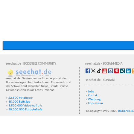
seechat.de| BODENSEE COMMUNITY
seechat.de - SOCIAL-MEDIA
seechat.de: Das innovative Internetportal der
seechat.de - KONTAKT
Bodenseeregion für Deutschland, Österreich und
der Schweiz mit aktuellen News, Events, Partys,
Gewinnspielen sowie Fotos + Videos.
»
Jobs
»
Kontakt
»
22.500 Mitglieder
»
Werbung
»
35.000 Beiträge
»
Impressum
»
3.500.000 Video-Aufrufe
»
30.000.000 Foto-Aufrufe
©Copyright 1999-2025
BODENSEE