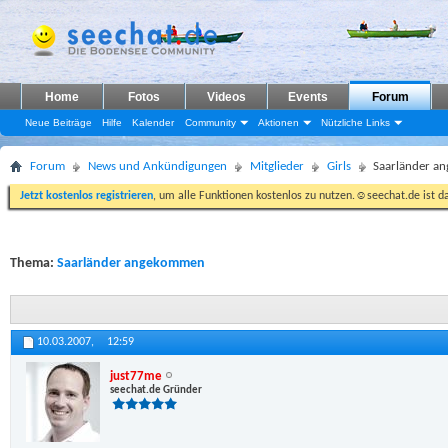
Home
Fotos
Videos
Events
Forum
Neue Beiträge
Hilfe
Kalender
Community
Aktionen
Nützliche Links
Forum
News und Ankündigungen
Mitglieder
Girls
Saarländer a
Jetzt kostenlos registrieren
, um alle Funktionen kostenlos zu nutzen.☺seechat.de ist d
Thema:
Saarländer angekommen
10.03.2007,
12:59
just77me
seechat.de Gründer