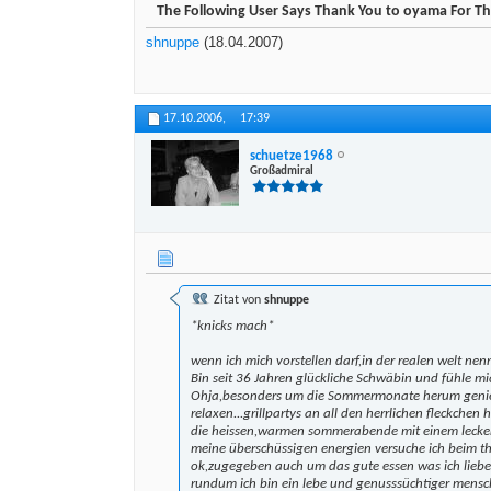
The Following User Says Thank You to oyama For Thi
shnuppe
(18.04.2007)
17.10.2006,
17:39
schuetze1968
Großadmiral
Zitat von
shnuppe
*knicks mach*
wenn ich mich vorstellen darf,in der realen welt n
Bin seit 36 Jahren glückliche Schwäbin und fühle m
Ohja,besonders um die Sommermonate herum geniesse
relaxen...grillpartys an all den herrlichen fleckchen h
die heissen,warmen sommerabende mit einem lecker g
meine überschüssigen energien versuche ich beim tha
ok,zugegeben auch um das gute essen was ich lieb
rundum ich bin ein lebe und genusssüchtiger mensch