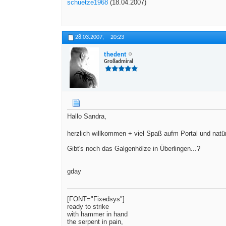
schuetze1968
(18.04.2007)
28.03.2007,
20:23
thedent
Großadmiral
Hallo Sandra,
herzlich willkommen + viel Spaß aufm Portal und natür
Gibt's noch das Galgenhölze in Überlingen...?
gday
[FONT="Fixedsys"]
ready to strike
with hammer in hand
the serpent in pain,