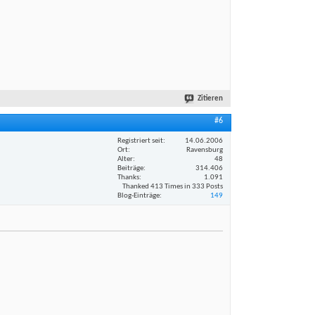
Zitieren
#6
Registriert seit
14.06.2006
Ort
Ravensburg
Alter
48
Beiträge
314.406
Thanks
1.091
Thanked 413 Times in 333 Posts
Blog-Einträge
149