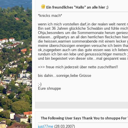
Ein freundliches "Hallo" an alle hier ;)
*knicks mach*
wenn ich mich vorstellen darf,in der realen welt nen
Bin seit 36 Jahren glückliche Schwäbin und fühle mi
Ohja,besonders um die Sommermonate herum geniesse i
relaxen...grillpartys an all den herrlichen fleckchen hier
die heissen,warmen sommerabende mit einem lecker ge
meine überschüssigen energien versuche ich beim thai 
ok,zugegeben auch um das gute essen was ich lieben
rundum ich bin ein lebe und genusssüchtiger mensch ;
und bin begeistert von dieser site...mal gespannt was 
=>> freue mich jederzeit über nette zuschriften!!
bis dahin...sonnige,liebe Grüsse
;-)
Eure shnuppe
The Following User Says Thank You to shnuppe For T
just77me
(28.03.2007)