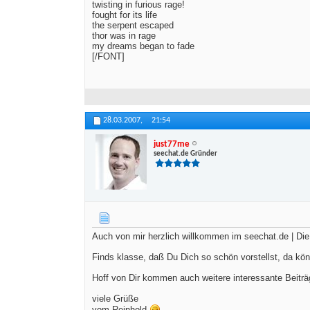
twisting in furious rage!
fought for its life
the serpent escaped
thor was in rage
my dreams began to fade
[/FONT]
28.03.2007,
21:54
just77me
seechat.de Gründer
Auch von mir herzlich willkommen im seechat.de | D
Finds klasse, daß Du Dich so schön vorstellst, da kön
Hoff von Dir kommen auch weitere interessante Beiträ
viele Grüße
vom Reinhold