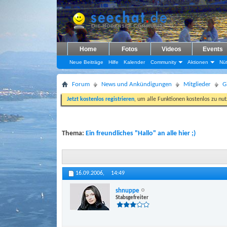
Home
Fotos
Videos
Events
Neue Beiträge
Hilfe
Kalender
Community
Aktionen
Nüt
Forum
News und Ankündigungen
Mitglieder
G
Jetzt kostenlos registrieren
, um alle Funktionen kostenlos zu nu
Thema:
Ein freundliches "Hallo" an alle hier ;)
16.09.2006,
14:49
shnuppe
Stabsgefreiter