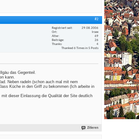
#2
Registriert seit
29.08.2006
Ort
Irsee
Alter
69
Beiträge
26
Thanks
4
Thanked 6 Times in 5 Posts
llgäu das Gegenteil.
den kann.
 Rad. Neben radeln (schon auch mal mit nem
lass Küche in den Griff zu bekommen (Ich arbeite in
mit dieser Einlassung die Qualität der Site deutlich
Zitieren