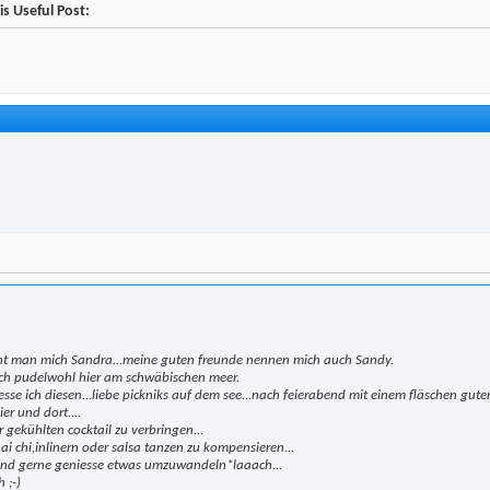
s Useful Post:
ennt man mich Sandra...meine guten freunde nennen mich auch Sandy.
ich pudelwohl hier am schwäbischen meer.
 ich diesen...liebe pickniks auf dem see...nach feierabend mit einem fläschen gut
ier und dort....
ekühlten cocktail zu verbringen...
i chi,inlinern oder salsa tanzen zu kompensieren...
end gerne geniesse etwas umzuwandeln*laaach...
 ;-)