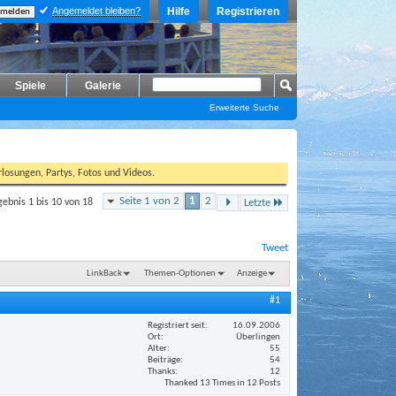
Angemeldet bleiben?
Hilfe
Registrieren
Spiele
Galerie
Erweiterte Suche
losungen, Partys, Fotos und Videos.
Seite 1 von 2
1
2
gebnis 1 bis 10 von 18
Letzte
Tweet
LinkBack
Themen-Optionen
Anzeige
#1
Registriert seit
16.09.2006
Ort
Überlingen
Alter
55
Beiträge
54
Thanks
12
Thanked 13 Times in 12 Posts