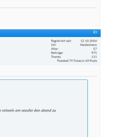
#3
Registriert seit
12.10.2006
Ort
Heidenheim
Alter
57
Beiträge
975
Thanks
111
Thanked 79 Times in 69 Posts
en rotwein am seeufer den abend zu