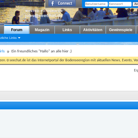
Forum
Magazin
Links
Aktivitäten
Gewinnspiele
zliche Links
irls
Ein freundliches "Hallo" an alle hier ;)
tzen.☺seechat.de ist das Internetportal der Bodenseeregion mit aktuellen News, Events, Ver
Er