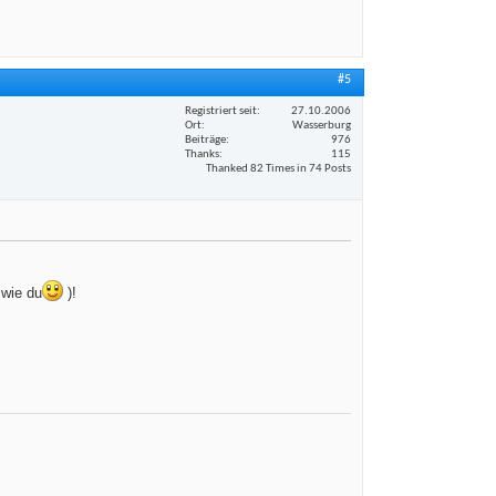
#5
Registriert seit
27.10.2006
Ort
Wasserburg
Beiträge
976
Thanks
115
Thanked 82 Times in 74 Posts
 wie du
)!