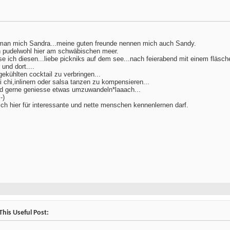
nt man mich Sandra...meine guten freunde nennen mich auch Sandy.
ch pudelwohl hier am schwäbischen meer.
ch diesen...liebe pickniks auf dem see...nach feierabend mit einem fläsch
 und dort....
kühlten cocktail zu verbringen...
chi,inlinern oder salsa tanzen zu kompensieren...
d gerne geniesse etwas umzuwandeln*laaach...
-)
ich hier für interessante und nette menschen kennenlernen darf.
his Useful Post: