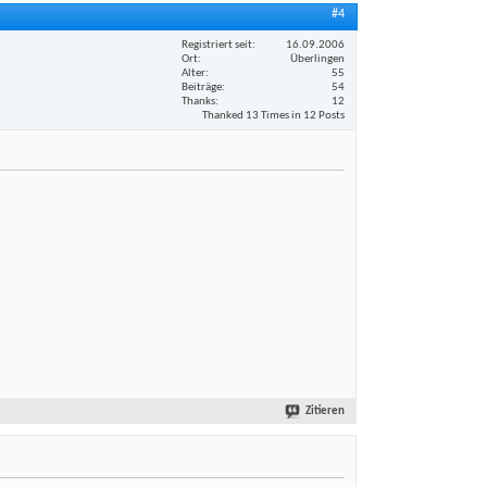
#4
Registriert seit
16.09.2006
Ort
Überlingen
Alter
55
Beiträge
54
Thanks
12
Thanked 13 Times in 12 Posts
Zitieren