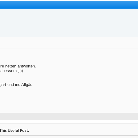
ure netten antworten.
u bessern ;-))
art und ins Allgäu
his Useful Post: