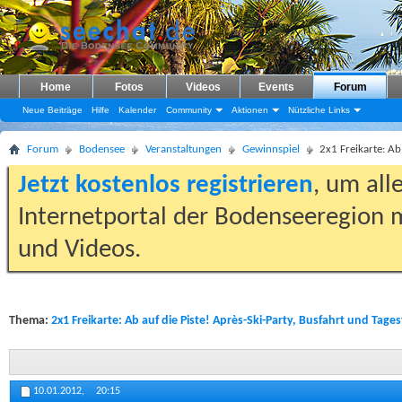
Home
Fotos
Videos
Events
Forum
Neue Beiträge
Hilfe
Kalender
Community
Aktionen
Nützliche Links
Forum
Bodensee
Veranstaltungen
Gewinnspiel
2x1 Freikarte: Ab
Jetzt kostenlos registrieren
, um all
Internetportal der Bodenseeregion m
und Videos.
Thema:
2x1 Freikarte: Ab auf die Piste! Après-Ski-Party, Busfahrt und Tages
10.01.2012,
20:15