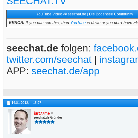
SEECHAT.TV
YouTube Video @ seechat.de | Die Bodensee Community
ERROR:
If you can see this, then
YouTube
is down or you don't have Fla
seechat.de
folgen:
facebook
twitter.com/seechat
|
instagr
APP:
seechat.de/app
14.01.2012,
15:27
just77me
seechat.de Gründer