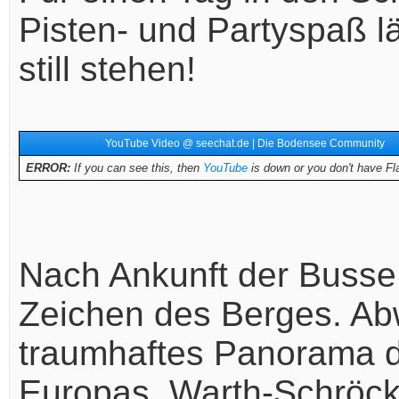
Pisten- und Partyspaß 
still stehen!
YouTube Video @ seechat.de | Die Bodensee Community
ERROR:
If you can see this, then
YouTube
is down or you don't have Fla
Nach Ankunft der Busse 
Zeichen des Berges. Ab
traumhaftes Panorama d
Europas, Warth-Schröck