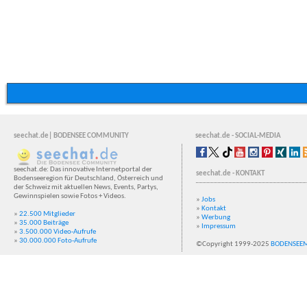
seechat.de| BODENSEE COMMUNITY
seechat.de - SOCIAL-MEDIA
seechat.de: Das innovative Internetportal der
seechat.de - KONTAKT
Bodenseeregion für Deutschland, Österreich und
der Schweiz mit aktuellen News, Events, Partys,
Gewinnspielen sowie Fotos + Videos.
»
Jobs
»
Kontakt
»
22.500 Mitglieder
»
Werbung
»
35.000 Beiträge
»
Impressum
»
3.500.000 Video-Aufrufe
»
30.000.000 Foto-Aufrufe
©Copyright 1999-2025
BODENSEE