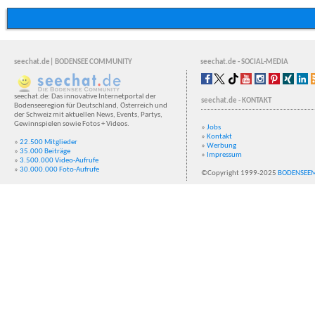
seechat.de| BODENSEE COMMUNITY
seechat.de - SOCIAL-MEDIA
seechat.de: Das innovative Internetportal der
seechat.de - KONTAKT
Bodenseeregion für Deutschland, Österreich und
der Schweiz mit aktuellen News, Events, Partys,
Gewinnspielen sowie Fotos + Videos.
»
Jobs
»
Kontakt
»
22.500 Mitglieder
»
Werbung
»
35.000 Beiträge
»
Impressum
»
3.500.000 Video-Aufrufe
»
30.000.000 Foto-Aufrufe
©Copyright 1999-2025
BODENSEE