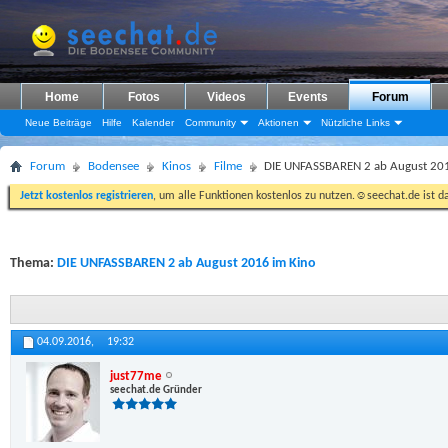
Home
Fotos
Videos
Events
Forum
Neue Beiträge
Hilfe
Kalender
Community
Aktionen
Nützliche Links
Forum
Bodensee
Kinos
Filme
DIE UNFASSBAREN 2 ab August 201
Jetzt kostenlos registrieren
, um alle Funktionen kostenlos zu nutzen.☺seechat.de ist d
Thema:
DIE UNFASSBAREN 2 ab August 2016 im Kino
04.09.2016,
19:32
just77me
seechat.de Gründer