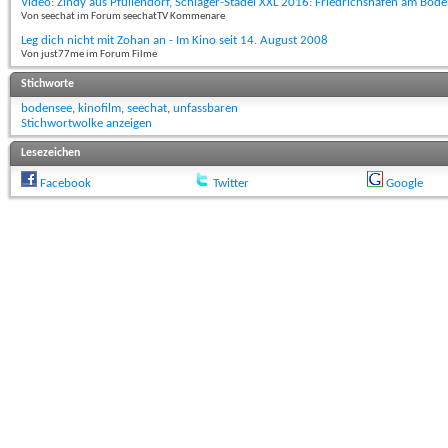
Video: Zindy aus Pfullendorf, Schlager-Stadel XXL 2016: Friedrichshafen am Bod
Von seechat im Forum seechatTV Kommenare
Leg dich nicht mit Zohan an - Im Kino seit 14. August 2008
Von just77me im Forum Filme
Stichworte
bodensee
,
kinofilm
,
seechat
,
unfassbaren
Stichwortwolke anzeigen
Lesezeichen
Facebook
Twitter
Google