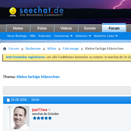
Home
Fotos
Videos
Events
Forum
Neue Beiträge
Hilfe
Kalender
Community
Aktionen
Nützliche Links
Forum
Bodensee
Witze
Fahrzeuge
Kleine farbige Männchen
Jetzt kostenlos registrieren
, um alle Funktionen kostenlos zu nutzen.☺seechat.de ist d
Thema:
Kleine farbige Männchen
16.08.2006,
20:04
just77me
seechat.de Gründer