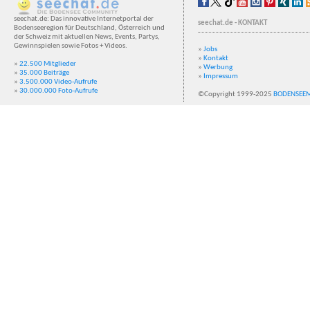
seechat.de: Das innovative Internetportal der
seechat.de - KONTAKT
Bodenseeregion für Deutschland, Österreich und
der Schweiz mit aktuellen News, Events, Partys,
Gewinnspielen sowie Fotos + Videos.
»
Jobs
»
Kontakt
»
22.500 Mitglieder
»
Werbung
»
35.000 Beiträge
»
Impressum
»
3.500.000 Video-Aufrufe
»
30.000.000 Foto-Aufrufe
©Copyright 1999-2025
BODENSEE