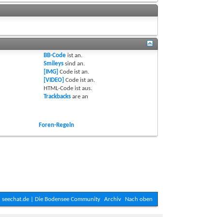
BB-Code
ist
an
.
Smileys
sind
an
.
[IMG]
Code ist
an
.
[VIDEO]
Code ist
an
.
HTML-Code ist
aus
.
Trackbacks
are
an
Foren-Regeln
seechat.de | Die Bodensee Community
Archiv
Nach oben