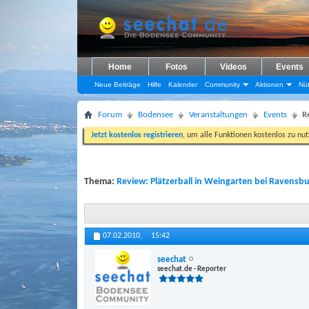
Home
Fotos
Videos
Events
Neue Beiträge
Hilfe
Kalender
Community
Aktionen
Nüt
Forum
Bodensee
Veranstaltungen
Events
R
Jetzt kostenlos registrieren
, um alle Funktionen kostenlos zu nu
Thema:
Review: Plätzerball in Weingarten bei Ravensbu
07.02.2010,
15:42
seechat
seechat.de - Reporter