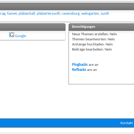
trag
,
fasnet
,
plätzerball
,
plätzerlerzunft
,
ravensburg
,
weingarten
,
zunft
Berechtigungen
Neue Themen erstellen:
Nein
Google
Themen beantworten:
Nein
Anhänge hochladen:
Nein
Beiträge bearbeiten:
Nein
Pingbacks
are
an
Refbacks
are
an
Kontakt