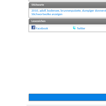
Stichworte
2010
,
adolf
,
bodensee
,
brunnenputzete
,
dumpiger donners
Stichwortwolke anzeigen
Lesezeichen
Facebook
Twitter