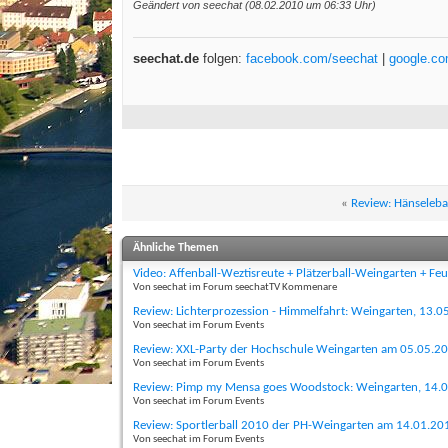
Geändert von seechat (08.02.2010 um
06:33
Uhr)
seechat.de
folgen:
facebook.com/seechat
|
google.c
«
Review: Hänseleba
Ähnliche Themen
Video: Affenball-Weztisreute + Plätzerball-Weingarten + Fe
Von seechat im Forum seechatTV Kommenare
Review: Lichterprozession - Himmelfahrt: Weingarten, 13.0
Von seechat im Forum Events
Review: XXL-Party der Hochschule Weingarten am 05.05.2
Von seechat im Forum Events
Review: Pimp my Mensa goes Woodstock: Weingarten, 14.
Von seechat im Forum Events
Review: Sportlerball 2010 der PH-Weingarten am 14.01.20
Von seechat im Forum Events