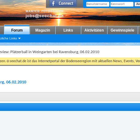
Forum
Magazin
Links
Aktivitäten
Gewinnspiele
zliche Links
eview: Plätzerball in Weingarten bei Ravensburg, 06.02.2010
tzen.☺seechat.de ist das Internetportal der Bodenseeregion mit aktuellen News, Events, Ver
rg, 06.02.2010