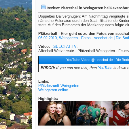
Review: Plätzerball in Weingarten bei Ravensbur
Doppeltes Ballvergnügen: Am Nachmittag vergnügte si
närrische Polonaise durch den Saal. Strahlende Kinde
statt. Auf den Einmarsch der Maskengruppen folgte e
Plätzerball - Hier geht es zu den Fotos von seech
06.02.2010, Weingarten - Fotos - seechat.de | Die B
Video:
-
SEECHAT.TV
:
Affenball Wetzisreute - Plätzerball Weingarten - Feuer
YouTube Video @ seechat.de | Die Bo
ERROR:
If you can see this, then
YouTube
is down or
Links:
Plätzlerzunft Weingarten
Weingarten online
Highlights: