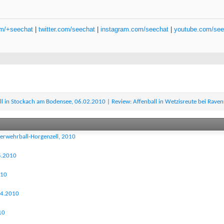
om/+seechat
|
twitter.com/seechat
|
instagram.com/seechat
|
youtube.com/see
ll in Stockach am Bodensee, 06.02.2010
|
Review: Affenball in Wetzisreute bei Rave
uerwehrball-Horgenzell, 2010
5.2010
010
04.2010
10