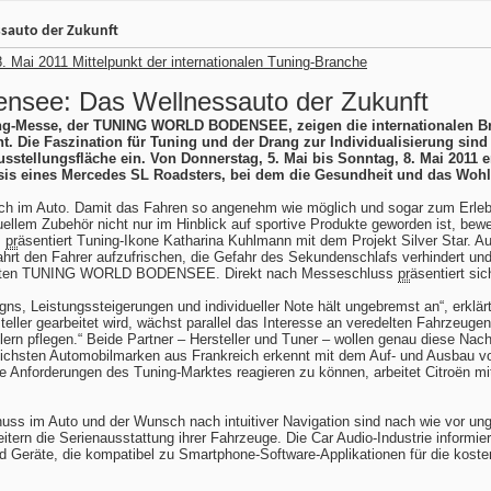
sauto der Zukunft
. Mai 2011 Mittelpunkt der internationalen Tuning-Branche
nsee: Das Wellnessauto der Zukunft
ning-Messe, der TUNING WORLD BODENSEE, zeigen die internationalen Br
t. Die Faszination für Tuning und der Drang zur Individualisierung si
stellungsfläche ein. Von Donnerstag, 5. Mai bis Sonntag, 8. Mai 2011 e
asis eines Mercedes SL Roadsters, bei dem die Gesundheit und das Wohlb
ch im Auto. Damit das Fahren so angenehm wie möglich und sogar zum Erlebnis
viduellem Zubehör nicht nur im Hinblick auf sportive Produkte geworden is
,
pr
äsentiert Tuning-Ikone Katharina Kuhlmann mit dem Projekt Silver Star. 
Fahrt den Fahrer aufzufrischen, die Gefahr des Sekundenschlafs verhindert u
neunten TUNING WORLD BODENSEE. Direkt nach Messeschluss
pr
äsentiert si
signs, Leistungssteigerungen und individueller Note hält ungebremst an“, erk
eller gearbeitet wird, wächst parallel das Interesse an veredelten Fahrzeuge
lern pflegen.“ Beide Partner – Hersteller und Tuner – wollen genau diese Na
sreichsten Automobilmarken aus Frankreich erkennt mit dem Auf- und Ausbau v
ie Anforderungen des Tuning-Marktes reagieren zu können, arbeitet Citroën m
uss im Auto und der Wunsch nach intuitiver Navigation sind nach wie vor un
ern die Serienausstattung ihrer Fahrzeuge. Die Car Audio-Industrie informi
d Geräte, die kompatibel zu Smartphone-Software-Applikationen für die kost