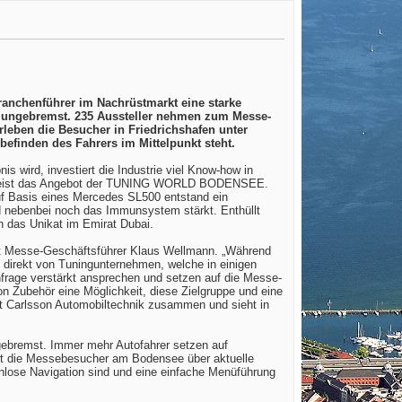
anchenführer im Nachrüstmarkt eine starke
nd ungebremst. 235 Aussteller nehmen zum Messe-
rleben die Besucher in Friedrichshafen unter
efinden des Fahrers im Mittelpunkt steht.
 wird, investiert die Industrie viel Know-how in
t, beweist das Angebot der TUNING WORLD BODENSEE.
Auf Basis eines Mercedes SL500 entstand ein
nd nebenbei noch das Immunsystem stärkt. Enthüllt
ch das Unikat im Emirat Dubai.
lärt Messe-Geschäftsführer Klaus Wellmann. „Während
n direkt von Tuningunternehmen, welche in einigen
chfrage verstärkt ansprechen und setzen auf die Messe-
on Zubehör eine Möglichkeit, diese Zielgruppe und eine
it Carlsson Automobiltechnik zusammen und sieht in
gebremst. Immer mehr Autofahrer setzen auf
ert die Messebesucher am Bodensee über aktuelle
enlose Navigation sind und eine einfache Menüführung