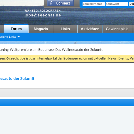
Forum
Magazin
Links
Aktivitäten
Gewinnspiele
zliche Links
uning-Weltpremiere am Bodensee: Das Wellnessauto der Zukunft
tzen.☺seechat.de ist das Internetportal der Bodenseeregion mit aktuellen News, Events, Ver
ssauto der Zukunft