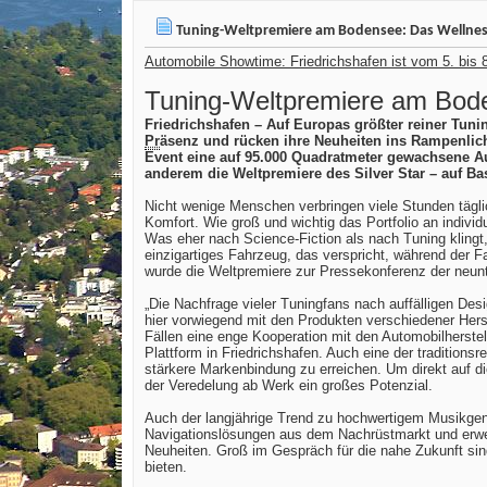
Tuning-Weltpremiere am Bodensee: Das Wellnes
Automobile Showtime: Friedrichshafen ist vom 5. bis 8
Tuning-Weltpremiere am Bode
Friedrichshafen – Auf Europas größter reiner Tu
Pr
äsenz und rücken ihre Neuheiten ins Rampenlich
Event eine auf 95.000 Quadratmeter gewachsene Aus
anderem die Weltpremiere des Silver Star – auf B
Nicht wenige Menschen verbringen viele Stunden tägli
Komfort. Wie groß und wichtig das Portfolio an indi
Was eher nach Science-Fiction als nach Tuning klingt
einzigartiges Fahrzeug, das verspricht, während der 
wurde die Weltpremiere zur Pressekonferenz der 
„Die Nachfrage vieler Tuningfans nach auffälligen De
hier vorwiegend mit den Produkten verschiedener Herst
Fällen eine enge Kooperation mit den Automobilherstel
Plattform in Friedrichshafen. Auch eine der tradition
stärkere Markenbindung zu erreichen. Um direkt auf d
der Veredelung ab Werk ein großes Potenzial.
Auch der langjährige Trend zu hochwertigem Musikgen
Navigationslösungen aus dem Nachrüstmarkt und erweit
Neuheiten. Groß im Gespräch für die nahe Zukunft sin
bieten.