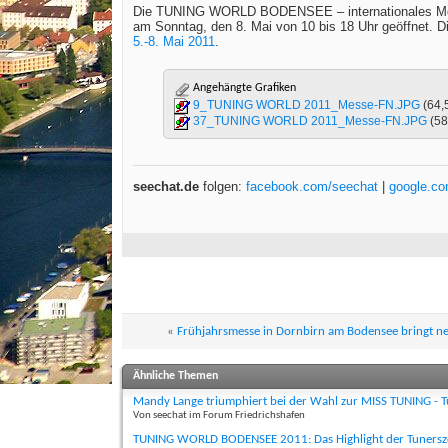
Die TUNING WORLD BODENSEE – internationales Messe-
am Sonntag, den 8. Mai von 10 bis 18 Uhr geöffnet. D
5.-8. Mai 2011
.
Angehängte Grafiken
9_TUNING WORLD 2011_Messe-FN.JPG
(64,
37_TUNING WORLD 2011_Messe-FN.JPG
(58
seechat.de
folgen:
facebook.com/seechat
|
google.c
«
Frühjahrsmesse in Dornbirn am Bodensee bringt n
Ähnliche Themen
Mandy Lange triumphiert bei der Wahl zur MISS TUNING -
Von seechat im Forum Friedrichshafen
TUNING WORLD BODENSEE 2011: Das Highlight der Tuners