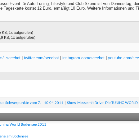
Event für Auto-Tuning, Lifestyle und Club-Szene ist von Donnerstag, den 
ie Tageskarte kostet 12 Euro, ermäßigt 10 Euro. Weitere Informationen und Ti
5 KB, 1x aufgerufen)
,9 KB, 1x aufgerufen)
om/+seechat
|
twitter.com/seechat
|
instagram.com/seechat
|
youtube.com/see
eue Schwerpunkte vom 7. - 10.04.2011
|
Show-Messe mit Drive: Die TUNING WORLD
 Tuning World Bodensee 2011
zene am Bodensee