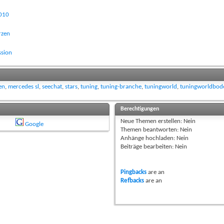
2010
rzen
ssion
en
,
mercedes sl
,
seechat
,
stars
,
tuning
,
tuning-branche
,
tuningworld
,
tuningworldbod
Berechtigungen
Neue Themen erstellen:
Nein
Google
Themen beantworten:
Nein
Anhänge hochladen:
Nein
Beiträge bearbeiten:
Nein
Pingbacks
are
an
Refbacks
are
an