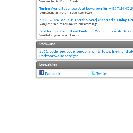
Von seechat im Forum Events
Tuning World Bodensee: Jetzt bewerben für MISS TUNING 
Von seechat im Forum Bodensee-Presse
MISS TUNING on Tour: Martina Ivezaj erobert die Tuning-He
Von just77me im Forum Aktuelles vom Tage
Mut für eine Zukunft mit Kindern – Wider die soziale Depre
Von Kolping im Forum Events
Stichworte
2011
,
bodensee
,
bodensee-community
,
fotos
,
friedrichshaf
Stichwortwolke anzeigen
Lesezeichen
Facebook
Twitter