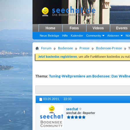
Home
Fotos
Videos
Events
Neue Beiträge
Hilfe
Kalender
Community
Aktionen
Nüt
Forum
Bodensee
Presse
Bodensee-Presse
T
Jetzt kostenlos registrieren
, um alle Funktionen kostenlos zu nu
Thema:
Tuning-Weltpremiere am Bodensee: Das Wellne
03.05.2011,
22:33
seechat
seechat.de - Reporter