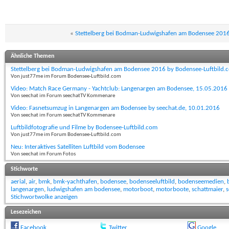
«
Stettelberg bei Bodman-Ludwigshafen am Bodensee 2016
Ähnliche Themen
Stettelberg bei Bodman-Ludwigshafen am Bodensee 2016 by Bodensee-Luftbild.c
Von just77me im Forum Bodensee-Luftbild.com
Video: Match Race Germany - Yachtclub: Langenargen am Bodensee, 15.05.2016
Von seechat im Forum seechatTV Kommenare
Video: Fasnetsumzug in Langenargen am Bodensee by seechat.de, 10.01.2016
Von seechat im Forum seechatTV Kommenare
Luftbildfotografie und Filme by Bodensee-Luftbild.com
Von just77me im Forum Bodensee-Luftbild.com
Neu: Interaktives Satelliten Luftbild vom Bodensee
Von seechat im Forum Fotos
Stichworte
aerial
,
air
,
bmk
,
bmk-yachthafen
,
bodensee
,
bodenseeluftbild
,
bodenseemedien
,
langenargen
,
ludwigshafen am bodensee
,
motorboot
,
motorboote
,
schattmaier
,
s
Stichwortwolke anzeigen
Lesezeichen
Facebook
Twitter
Google