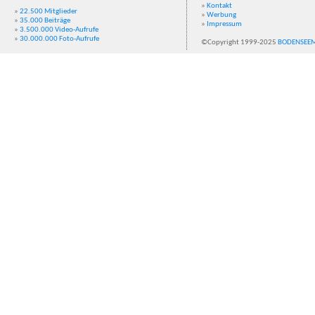
»
Kontakt
»
22.500 Mitglieder
»
Werbung
»
35.000 Beiträge
»
Impressum
»
3.500.000 Video-Aufrufe
»
30.000.000 Foto-Aufrufe
©Copyright 1999-2025
BODENSEE