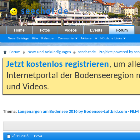
Home
Fotos
Videos
Events
Forum
Neue Beiträge
Hilfe
Kalender
Community
Aktionen
Nützliche Links
Forum
News und Ankündigungen
seechat.de - Projekte powered by see
Jetzt kostenlos registrieren
, um all
Internetportal der Bodenseeregion m
und Videos.
Thema:
Langenargen am Bodensee 2016 by Bodensee-Luftbild.com - FILM
26.11.2016,
19:54