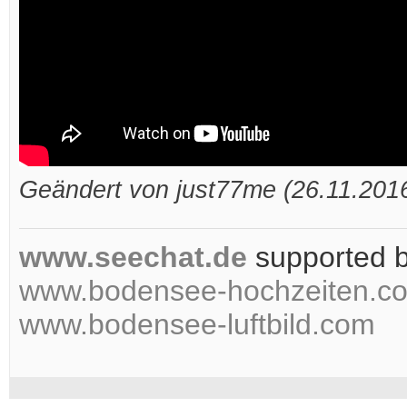
Geändert von just77me (26.11.20
www.seechat.de
supported 
www.bodensee-hochzeiten.c
www.bodensee-luftbild.com