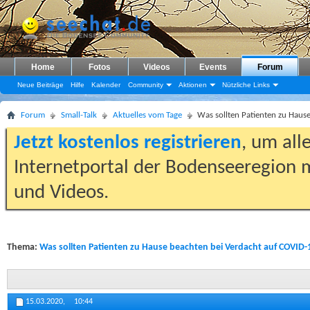
Home
Fotos
Videos
Events
Forum
Neue Beiträge
Hilfe
Kalender
Community
Aktionen
Nützliche Links
Forum
Small-Talk
Aktuelles vom Tage
Was sollten Patienten zu Haus
Jetzt kostenlos registrieren
, um all
Internetportal der Bodenseeregion m
und Videos.
Thema:
Was sollten Patienten zu Hause beachten bei Verdacht auf COVID-
15.03.2020,
10:44