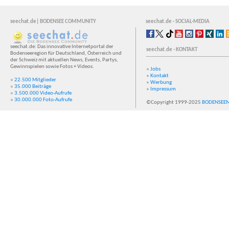
seechat.de| BODENSEE COMMUNITY
seechat.de - SOCIAL-MEDIA
seechat.de: Das innovative Internetportal der
seechat.de - KONTAKT
Bodenseeregion für Deutschland, Österreich und
der Schweiz mit aktuellen News, Events, Partys,
Gewinnspielen sowie Fotos + Videos.
»
Jobs
»
Kontakt
»
22.500 Mitglieder
»
Werbung
»
35.000 Beiträge
»
Impressum
»
3.500.000 Video-Aufrufe
»
30.000.000 Foto-Aufrufe
©Copyright 1999-2025
BODENSEE