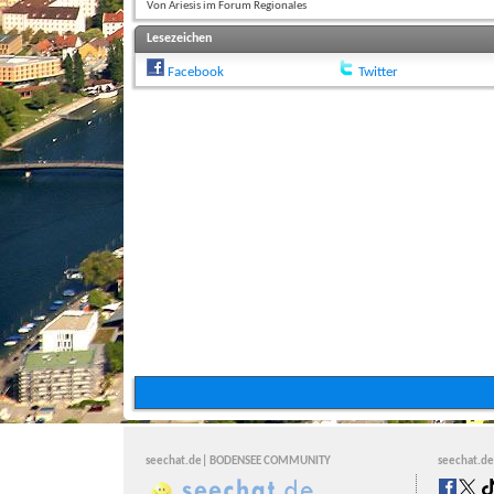
Von Ariesis im Forum Regionales
Lesezeichen
Facebook
Twitter
seechat.de| BODENSEE COMMUNITY
seechat.de