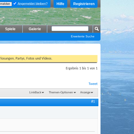
Angemeldet bleiben?
Hilfe
Registrieren
Spiele
Galerie
Erweiterte Suche
losungen, Partys, Fotos und Videos.
Ergebnis 1 bis 1 von 1
Tweet
LinkBack
Themen-Optionen
Anzeige
#1