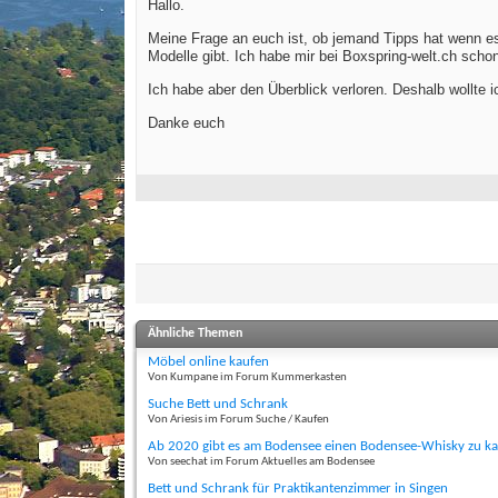
Hallo.
Meine Frage an euch ist, ob jemand Tipps hat wenn e
Modelle gibt. Ich habe mir bei Boxspring-welt.ch scho
Ich habe aber den Überblick verloren. Deshalb wollte 
Danke euch
Ähnliche Themen
Möbel online kaufen
Von Kumpane im Forum Kummerkasten
Suche Bett und Schrank
Von Ariesis im Forum Suche / Kaufen
Ab 2020 gibt es am Bodensee einen Bodensee-Whisky zu k
Von seechat im Forum Aktuelles am Bodensee
Bett und Schrank für Praktikantenzimmer in Singen