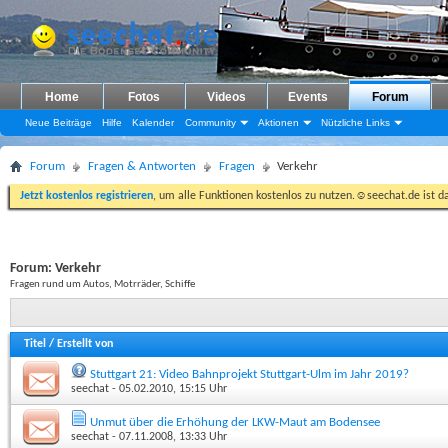
Home
Fotos
Videos
Events
Forum
Neue Beiträge
Hilfe
Kalender
Community
Aktionen
Nützliche Links
Forum
Fragen & Antworten
Fragen
Verkehr
Jetzt kostenlos registrieren
, um alle Funktionen kostenlos zu nutzen.☺seechat.de ist d
Forum:
Verkehr
Fragen rund um Autos, Motrräder, Schiffe
Titel
/
Erstellt von
Stuttgart 21: Video Bahnprojekt Stuttgart-Ulm im Jahr 2019?
seechat
- 05.02.2010, 15:15 Uhr
Unmut über die Erhöhung der LKW-Maut am Bodensee
seechat
- 07.11.2008, 13:33 Uhr