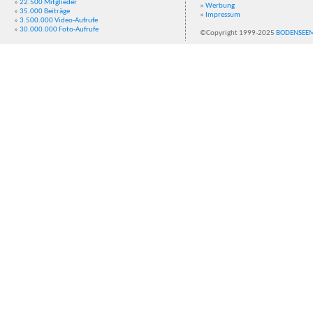
»
22.500 Mitglieder
»
Werbung
»
35.000 Beiträge
»
Impressum
»
3.500.000 Video-Aufrufe
»
30.000.000 Foto-Aufrufe
©Copyright 1999-2025
BODENSEE