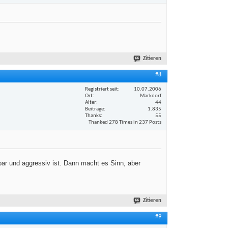
Zitieren
#8
Registriert seit
10.07.2006
Ort
Markdorf
Alter
44
Beiträge
1.835
Thanks
55
Thanked 278 Times in 237 Posts
ar und aggressiv ist. Dann macht es Sinn, aber
Zitieren
#9