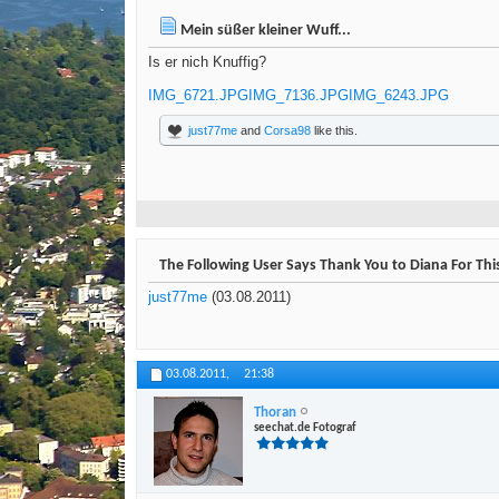
Mein süßer kleiner Wuff...
Is er nich Knuffig?
IMG_6721.JPG
IMG_7136.JPG
IMG_6243.JPG
just77me
and
Corsa98
like this.
The Following User Says Thank You to Diana For This
just77me
(03.08.2011)
03.08.2011,
21:38
Thoran
seechat.de Fotograf