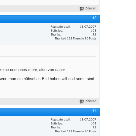
Zitieren
#6
Registriert seit
18.07.2007
Beiträge
603
Thanks
92
Thanked 122 Times in 96 Posts
eine cochones mehr, also von daher...
wenn man ein hübsches Bild haben will und somit sind
Zitieren
#7
Registriert seit
18.07.2007
Beiträge
603
Thanks
92
Thanked 122 Times in 96 Posts