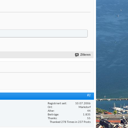
Zitieren
#2
Registriert seit
10.07.2006
Ort
Markdorf
Alter
44
Beiträge
1.835
Thanks
55
Thanked 278 Times in 237 Posts