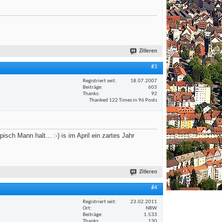
Zitieren
#3
Registriert seit
18.07.2007
Beiträge
603
Thanks
92
Thanked 122 Times in 96 Posts
ch Mann halt... :-) is im April ein zartes Jahr
Zitieren
#4
Registriert seit
23.02.2011
Ort
NRW
Beiträge
1.533
Thanks
130