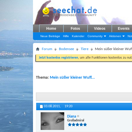
Home
Fotos
Videos
Events
Neue Beiträge
Hilfe
Kalender
Community
Aktionen
Nüt
Forum
Bodensee
Tiere
Mein süßer kleiner Wuff
Jetzt kostenlos registrieren
, um alle Funktionen kostenlos zu nu
Thema:
Mein süßer kleiner Wuff...
03.08.2011,
19:20
Diana
Großadmiral