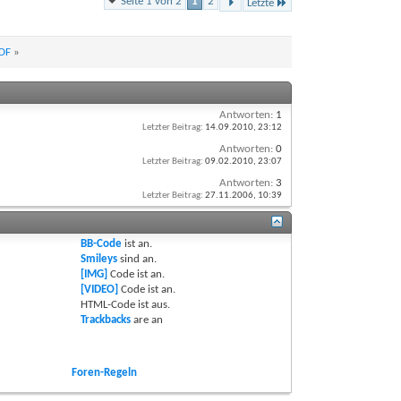
Seite 1 von 2
1
2
Letzte
ZDF
»
Antworten:
1
Letzter Beitrag:
14.09.2010,
23:12
Antworten:
0
Letzter Beitrag:
09.02.2010,
23:07
Antworten:
3
Letzter Beitrag:
27.11.2006,
10:39
BB-Code
ist
an
.
Smileys
sind
an
.
[IMG]
Code ist
an
.
[VIDEO]
Code ist
an
.
HTML-Code ist
aus
.
Trackbacks
are
an
Foren-Regeln