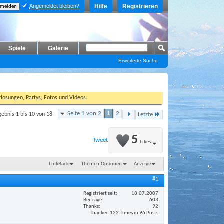
Angemeldet bleiben?
Hilfe
Registrieren
Spiele
Galerie
Erweiterte Suche
losungen, Partys, Fotos und Videos.
Seite 1 von 2
1
2
gebnis 1 bis 10 von 18
Letzte
5
Tweet
Likes
LinkBack
Themen-Optionen
Anzeige
#1
Registriert seit
18.07.2007
Beiträge
603
Thanks
92
Thanked 122 Times in 96 Posts