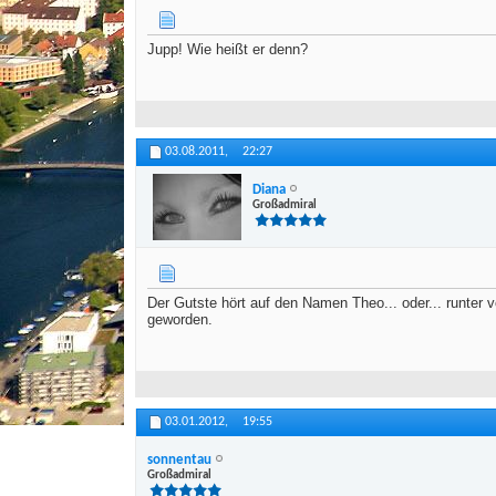
Jupp! Wie heißt er denn?
03.08.2011,
22:27
Diana
Großadmiral
Der Gutste hört auf den Namen Theo... oder... runter v
geworden.
03.01.2012,
19:55
sonnentau
Großadmiral