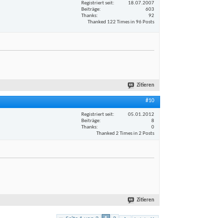
Registriert seit
18.07.2007
Beiträge
603
Thanks
92
Thanked 122 Times in 96 Posts
Zitieren
#10
Registriert seit
05.01.2012
Beiträge
8
Thanks
0
Thanked 2 Times in 2 Posts
Zitieren