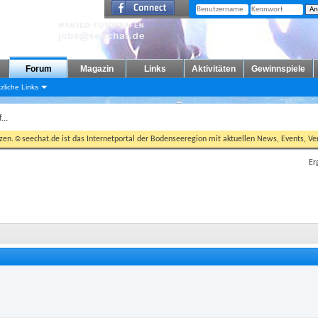
Forum
Magazin
Links
Aktivitäten
Gewinnspiele
zliche Links
...
tzen.☺seechat.de ist das Internetportal der Bodenseeregion mit aktuellen News, Events, Ver
Er