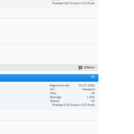
Thanked 160 Times in 133 Posts
Zitieren
#5
Registriert seit
10.07.2006
Ort
Markdorf
Alter
44
Beiträge
1.835
Thanks
55
Thanked 278 Times in 237 Posts