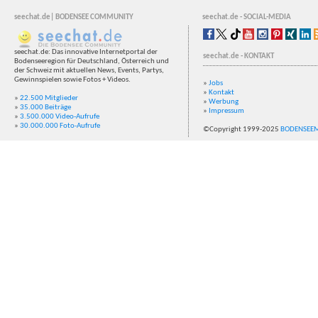
seechat.de| BODENSEE COMMUNITY
seechat.de - SOCIAL-MEDIA
seechat.de: Das innovative Internetportal der
seechat.de - KONTAKT
Bodenseeregion für Deutschland, Österreich und
der Schweiz mit aktuellen News, Events, Partys,
Gewinnspielen sowie Fotos + Videos.
»
Jobs
»
Kontakt
»
22.500 Mitglieder
»
Werbung
»
35.000 Beiträge
»
Impressum
»
3.500.000 Video-Aufrufe
»
30.000.000 Foto-Aufrufe
©Copyright 1999-2025
BODENSEE