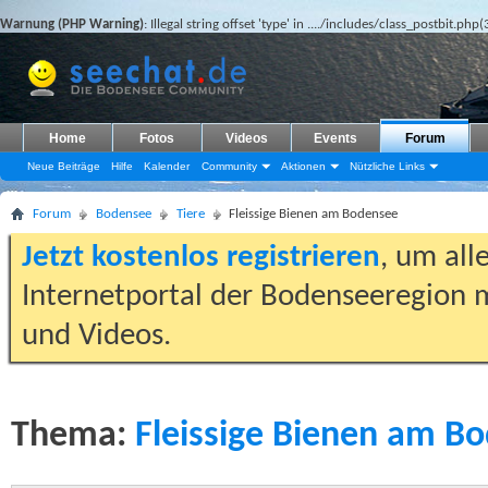
Warnung (PHP Warning)
: Illegal string offset 'type' in
..../includes/class_postbit.php(
Home
Fotos
Videos
Events
Forum
Neue Beiträge
Hilfe
Kalender
Community
Aktionen
Nützliche Links
Forum
Bodensee
Tiere
Fleissige Bienen am Bodensee
Jetzt kostenlos registrieren
, um all
Internetportal der Bodenseeregion m
und Videos.
Thema:
Fleissige Bienen am B