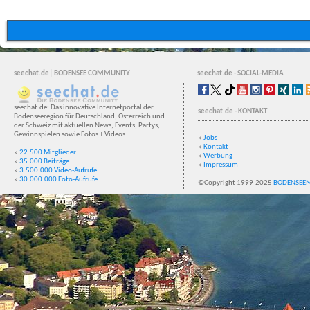
seechat.de| BODENSEE COMMUNITY
seechat.de - SOCIAL-MEDIA
seechat.de: Das innovative Internetportal der
seechat.de - KONTAKT
Bodenseeregion für Deutschland, Österreich und
der Schweiz mit aktuellen News, Events, Partys,
Gewinnspielen sowie Fotos + Videos.
»
Jobs
»
Kontakt
»
22.500 Mitglieder
»
Werbung
»
35.000 Beiträge
»
Impressum
»
3.500.000 Video-Aufrufe
»
30.000.000 Foto-Aufrufe
©Copyright 1999-2025
BODENSEE