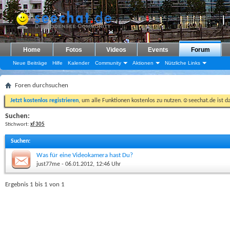
Home
Fotos
Videos
Events
Forum
Neue Beiträge
Hilfe
Kalender
Community
Aktionen
Nützliche Links
Foren durchsuchen
Jetzt kostenlos registrieren
, um alle Funktionen kostenlos zu nutzen.☺seechat.de ist d
Suchen:
Stichwort:
xf 305
Suchen
:
Was für eine Videokamera hast Du?
just77me
- 06.01.2012, 12:46 Uhr
Ergebnis 1 bis 1 von 1