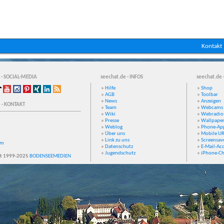
Kontakt
 - SOCIAL-MEDIA
seechat.de - INFOS
seechat.de 
»
Hilfe
»
Shop
»
AGB
»
Toolbar
»
News
»
Anzeigen
 - KONTAKT
»
Team
»
Webcams
»
Wiki
»
Webradio
»
Presse
»
Wallpape
»
Weblog
»
Phone-Ap
»
Über uns
»
Mobile U
»
Link zu uns
»
Screensav
um
»
Datenschutz
»
E-Mail-Ac
»
Jugendschutz
»
iPhone-Ch
t 1999-2025
BODENSEEMEDIEN