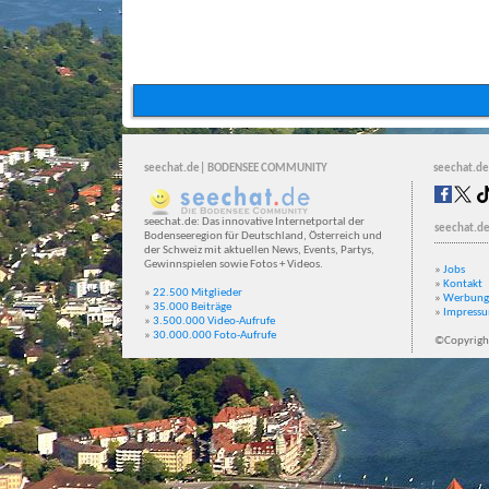
seechat.de| BODENSEE COMMUNITY
seechat.de
seechat.de: Das innovative Internetportal der
seechat.de
Bodenseeregion für Deutschland, Österreich und
der Schweiz mit aktuellen News, Events, Partys,
Gewinnspielen sowie Fotos + Videos.
»
Jobs
»
Kontakt
»
22.500 Mitglieder
»
Werbung
»
35.000 Beiträge
»
Impress
»
3.500.000 Video-Aufrufe
»
30.000.000 Foto-Aufrufe
©Copyrigh