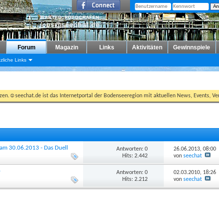
Forum
Magazin
Links
Aktivitäten
Gewinnspiele
zliche Links
tzen.☺seechat.de ist das Internetportal der Bodenseeregion mit aktuellen News, Events, Ver
am 30.06.2013 - Das Duell
Antworten: 0
26.06.2013,
08:00
Hits: 2.442
von
seechat
0
Antworten: 0
02.03.2010,
18:26
Hits: 2.212
von
seechat