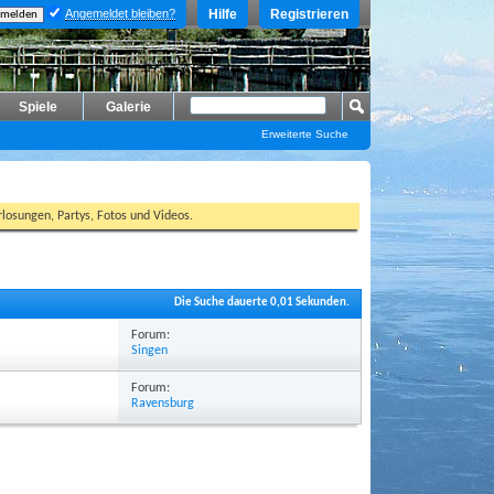
Angemeldet bleiben?
Hilfe
Registrieren
Spiele
Galerie
Erweiterte Suche
losungen, Partys, Fotos und Videos.
Die Suche dauerte
0,01
Sekunden.
Forum:
Singen
Forum:
Ravensburg