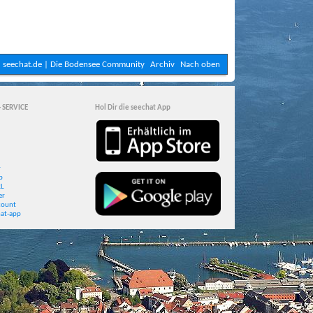
seechat.de | Die Bodensee Community
Archiv
Nach oben
- SERVICE
Hol Dir die seechat App
r
p
RL
er
count
at-app