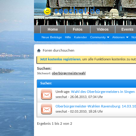
Home
Fotos
Videos
Events
Neue Beiträge
Hilfe
Kalender
Community
Aktionen
Nüt
Foren durchsuchen
Jetzt kostenlos registrieren
, um alle Funktionen kostenlos zu nu
Suchen:
Stichwort:
oberbürgermeisterwahl
Suchen
:
Umfrage:
Wahl des Oberbürgermeisters in Singen 
EHRET vs. HÄUSLER
seechat
- 26.06.2013, 07:34 Uhr
Oberbürgermeister-Wahlen Ravensburg: 14.03.1
seechat
- 02.03.2010, 18:26 Uhr
Ergebnis 1 bis 2 von 2