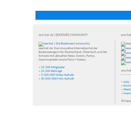
seechat.de| BODENSEE COMMUNITY
seechat
seechat.de: Das innovative Internetportal der
Bodenseeregion für Deutschland, Österreich und der
Schweiz mit aktuellen News, Events, Partys,
Gewinnspielen sowie Fotos + Videos.
»
22.500 Mitglieder
seecha
»
35.000 Beiträge
»
3.500.000 Video-Aufrufe
»
30.000.000 Foto-Aufrufe
»
Jobs
»
Konta
»
Werb
»
Impr
©Copyr