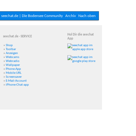
seechat.de | Die Bodensee Community
Archiv
Nach oben
Hol Dir die seechat
seechat.de - SERVICE
App
»
Shop
»
Toolbar
»
Anzeigen
»
Webcams
»
Webradio
»
Wallpaper
»
Phone-App
»
Mobile URL
»
Screensaver
»
E-Mail-Account
»
iPhone-Chat-app