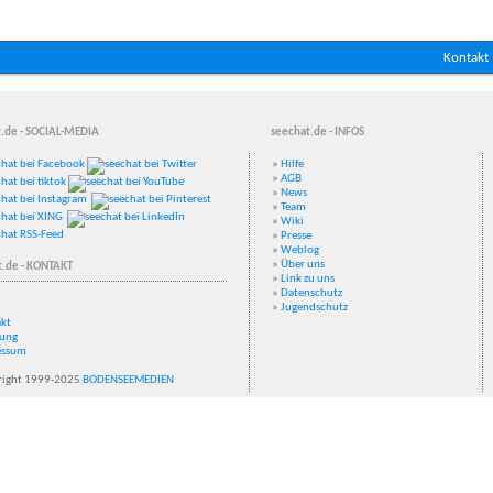
Kontakt
.de - SOCIAL-MEDIA
seechat.de - INFOS
»
Hilfe
»
AGB
»
News
»
Team
»
Wiki
»
Presse
»
Weblog
»
Über uns
t.de - KONTAKT
»
Link zu uns
»
Datenschutz
»
Jugendschutz
kt
ung
essum
ight 1999-2025
BODENSEEMEDIEN