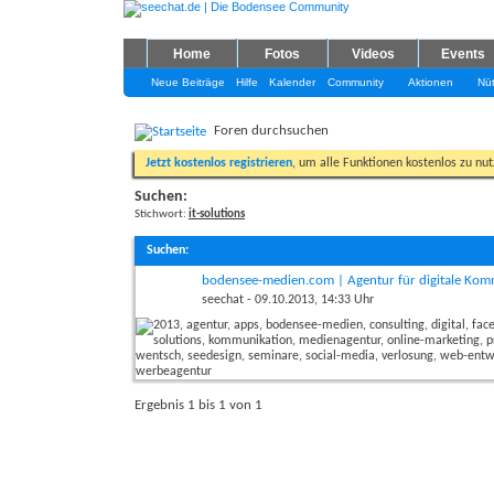
Home
Fotos
Videos
Events
Neue Beiträge
Hilfe
Kalender
Community
Aktionen
Nüt
Foren durchsuchen
Jetzt kostenlos registrieren
, um alle Funktionen kostenlos zu nu
Suchen:
Stichwort:
it-solutions
Suchen
:
bodensee-medien.com | Agentur für digitale Kom
seechat
- 09.10.2013, 14:33 Uhr
Ergebnis 1 bis 1 von 1