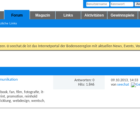
Forum
Magazin
Links
Aktivitäten
Gewinnspiele
zliche Links
tzen.☺seechat.de ist das Internetportal der Bodenseeregion mit aktuellen News, Events, Ver
munikation
Antworten: 0
09.10.2013,
14:33
Hits: 1.846
von
seechat