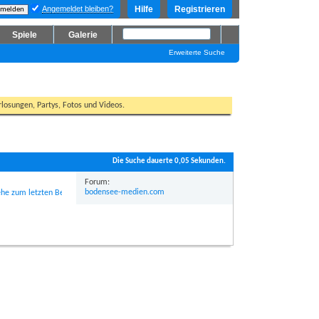
Angemeldet bleiben?
Hilfe
Registrieren
Spiele
Galerie
Erweiterte Suche
losungen, Partys, Fotos und Videos.
Die Suche dauerte
0,05
Sekunden.
Forum:
bodensee-medien.com