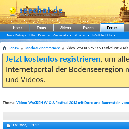
Home
Fotos
Videos
Events
Forum
Neue Beiträge
Hilfe
Kalender
Community
Aktionen
Nützliche Links
Forum
seechatTV Kommenare
Video: WACKEN W:O:A Festival 2013 mit 
Jetzt kostenlos registrieren
, um all
Internetportal der Bodenseeregion m
und Videos.
Thema:
Video: WACKEN W:O:A Festival 2013 mit Doro und Rammstein vom 1
21.05.2014,
21:12