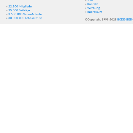
»
Jobs
»
Kontakt
»
22.500 Mitglieder
»
Werbung
»
35.000 Beiträge
»
Impressum
»
3.500.000 Video-Aufrufe
»
30.000.000 Foto-Aufrufe
©Copyright 1999-2025
BODENSEE