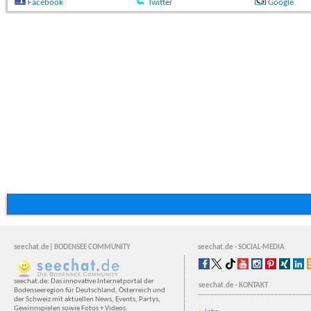
Facebook
Twitter
Google
seechat.de| BODENSEE COMMUNITY
seechat.de - SOCIAL-MEDIA
seechat.de: Das innovative Internetportal der
seechat.de - KONTAKT
Bodenseeregion für Deutschland, Österreich und
der Schweiz mit aktuellen News, Events, Partys,
Gewinnspielen sowie Fotos + Videos.