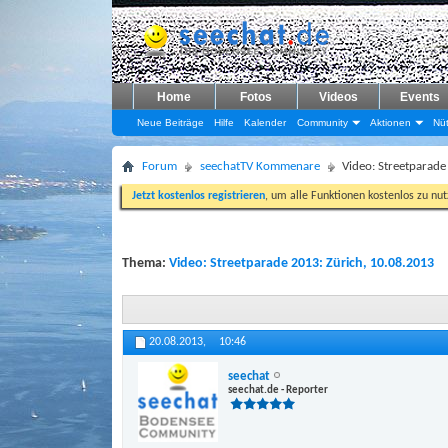
Home
Fotos
Videos
Events
Neue Beiträge
Hilfe
Kalender
Community
Aktionen
Nüt
Forum
seechatTV Kommenare
Video: Streetparade
Jetzt kostenlos registrieren
, um alle Funktionen kostenlos zu nu
Thema:
Video: Streetparade 2013: Zürich, 10.08.2013
20.08.2013,
10:46
seechat
seechat.de - Reporter