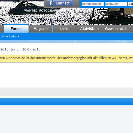
Forum
Magazin
Links
Aktivitäten
Gewinnspiele
zliche Links
 2013: Zürich, 10.08.2013
tzen.☺seechat.de ist das Internetportal der Bodenseeregion mit aktuellen News, Events, Ver