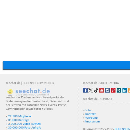
seechat.de| BODENSEE COMMUNITY
seechat.de - SOCIAL-MEDIA
seechat.de: Das innovative Internetportal der
seechat.de - KONTAKT
Bodenseeregion für Deutschland, Österreich und
der Schweiz mit aktuellen News, Events, Partys,
Gewinnspielen sowie Fotos + Videos.
»
Jobs
»
Kontakt
»
22.500 Mitglieder
»
Werbung
»
35.000 Beiträge
»
Impressum
»
3.500.000 Video-Aufrufe
»
30.000.000 Foto-Aufrufe
©Copyright 1999-2025
BODENSEE