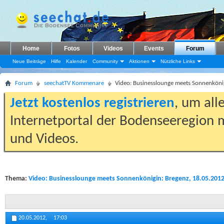
Home
Fotos
Videos
Events
Forum
Neue Beiträge
Hilfe
Kalender
Community
Aktionen
Nützliche Links
Forum
seechatTV Kommenare
Video: Businesslounge meets Sonnenköni
Jetzt kostenlos registrieren
, um all
Internetportal der Bodenseeregion m
und Videos.
Thema:
Video: Businesslounge meets Sonnenkönigin: Bregenz, 18.05.201
20.05.2012,
17:03