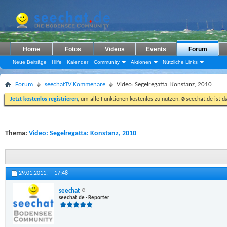
Home
Fotos
Videos
Events
Forum
Neue Beiträge
Hilfe
Kalender
Community
Aktionen
Nützliche Links
Forum
seechatTV Kommenare
Video: Segelregatta: Konstanz, 2010
Jetzt kostenlos registrieren
, um alle Funktionen kostenlos zu nutzen.☺seechat.de ist d
Thema:
Video: Segelregatta: Konstanz, 2010
29.01.2011,
17:48
seechat
seechat.de - Reporter