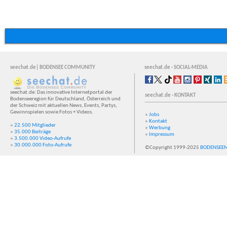
seechat.de| BODENSEE COMMUNITY
seechat.de - SOCIAL-MEDIA
seechat.de: Das innovative Internetportal der
seechat.de - KONTAKT
Bodenseeregion für Deutschland, Österreich und
der Schweiz mit aktuellen News, Events, Partys,
Gewinnspielen sowie Fotos + Videos.
»
Jobs
»
Kontakt
»
22.500 Mitglieder
»
Werbung
»
35.000 Beiträge
»
Impressum
»
3.500.000 Video-Aufrufe
»
30.000.000 Foto-Aufrufe
©Copyright 1999-2025
BODENSEE