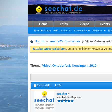
Home
Fotos
Videos
Events
Neue Beiträge
Hilfe
Kalender
Community
Aktionen
Nüt
Forum
seechatTV Kommenare
Video: Oktoberfest:
Jetzt kostenlos registrieren
, um alle Funktionen kostenlos zu nu
Thema:
Video: Oktoberfest: Nenzingen, 2010
29.01.2011,
17:27
seechat
seechat.de - Reporter