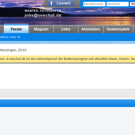
Forum
Magazin
Links
Aktivitäten
Gewinnspiele
zliche Links
 Nenzingen, 2010
tzen.☺seechat.de ist das Internetportal der Bodenseeregion mit aktuellen News, Events, Ver