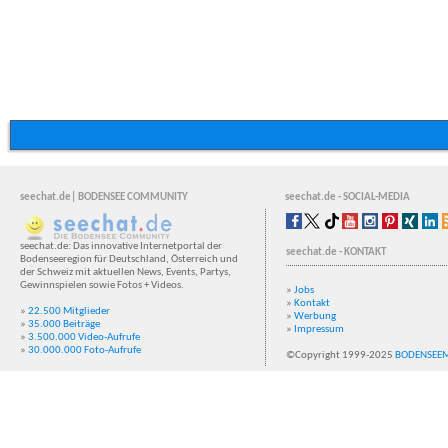
seechat.de| BODENSEE COMMUNITY
seechat.de - SOCIAL-MEDIA
seechat.de: Das innovative Internetportal der
seechat.de - KONTAKT
Bodenseeregion für Deutschland, Österreich und
der Schweiz mit aktuellen News, Events, Partys,
Gewinnspielen sowie Fotos + Videos.
»
Jobs
»
Kontakt
»
22.500 Mitglieder
»
Werbung
»
35.000 Beiträge
»
Impressum
»
3.500.000 Video-Aufrufe
»
30.000.000 Foto-Aufrufe
©Copyright 1999-2025
BODENSEE