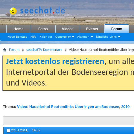
Home
Fotos
Videos
Events
Forum
Neue Beiträge
Hilfe
Kalender
Community
Aktionen
Nützliche Links
Forum
seechatTV Kommenare
Video: Haustierhof Reutemühle: Überlin
Jetzt kostenlos registrieren
, um all
Internetportal der Bodenseeregion m
und Videos.
Thema:
Video: Haustierhof Reutemühle: Überlingen am Bodensee, 2010
29.01.2011,
14:55