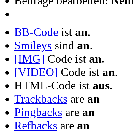
Beiträge bearbeiten:
Nei
BB-Code
ist
an
.
Smileys
sind
an
.
[IMG]
Code ist
an
.
[VIDEO]
Code ist
an
.
HTML-Code ist
aus
.
Trackbacks
are
an
Pingbacks
are
an
Refbacks
are
an