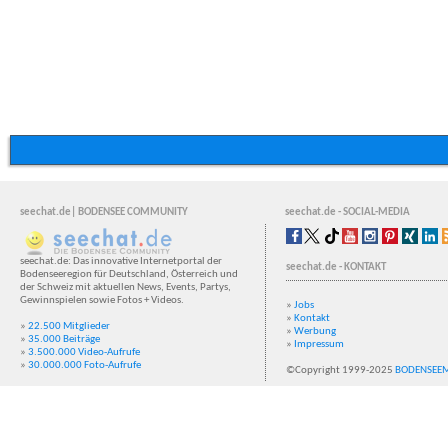
seechat.de| BODENSEE COMMUNITY
seechat.de - SOCIAL-MEDIA
seechat.de: Das innovative Internetportal der
seechat.de - KONTAKT
Bodenseeregion für Deutschland, Österreich und
der Schweiz mit aktuellen News, Events, Partys,
Gewinnspielen sowie Fotos + Videos.
»
Jobs
»
Kontakt
»
22.500 Mitglieder
»
Werbung
»
35.000 Beiträge
»
Impressum
»
3.500.000 Video-Aufrufe
»
30.000.000 Foto-Aufrufe
©Copyright 1999-2025
BODENSEE