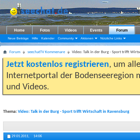
Home
Fotos
Videos
Events
Forum
Neue Beiträge
Hilfe
Kalender
Community
Aktionen
Nützliche Links
Forum
seechatTV Kommenare
Video: Talk in der Burg - Sport trifft Wir
Jetzt kostenlos registrieren
, um all
Internetportal der Bodenseeregion m
und Videos.
Thema:
Video: Talk in der Burg - Sport trifft Wirtschaft in Ravensburg
29.01.2011,
14:06