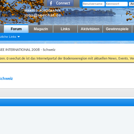
Forum
Magazin
Links
Aktivitäten
Gewinnspiele
zliche Links
SEE INTERNATIONAL 2008 - Schweiz
tzen.☺seechat.de ist das Internetportal der Bodenseeregion mit aktuellen News, Events, Ver
Schweiz