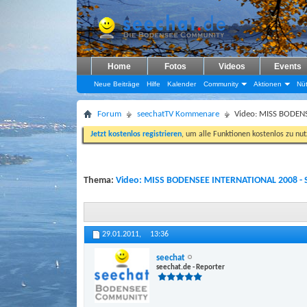
Home
Fotos
Videos
Events
Neue Beiträge
Hilfe
Kalender
Community
Aktionen
Nüt
Forum
seechatTV Kommenare
Video: MISS BODEN
Jetzt kostenlos registrieren
, um alle Funktionen kostenlos zu nu
Thema:
Video: MISS BODENSEE INTERNATIONAL 2008 - 
29.01.2011,
13:36
seechat
seechat.de - Reporter