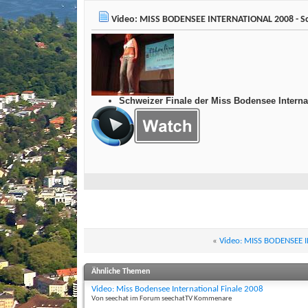
Video: MISS BODENSEE INTERNATIONAL 2008 - S
Schweizer Finale der Miss Bodensee Intern
«
Video: MISS BODENSEE I
Ähnliche Themen
Video: Miss Bodensee International Finale 2008
Von seechat im Forum seechatTV Kommenare