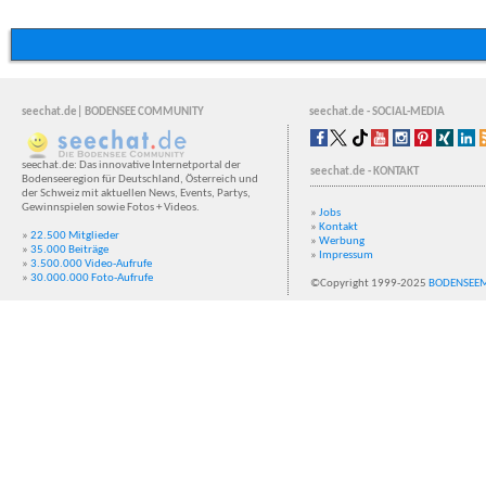
seechat.de| BODENSEE COMMUNITY
seechat.de - SOCIAL-MEDIA
seechat.de: Das innovative Internetportal der
seechat.de - KONTAKT
Bodenseeregion für Deutschland, Österreich und
der Schweiz mit aktuellen News, Events, Partys,
Gewinnspielen sowie Fotos + Videos.
»
Jobs
»
Kontakt
»
22.500 Mitglieder
»
Werbung
»
35.000 Beiträge
»
Impressum
»
3.500.000 Video-Aufrufe
»
30.000.000 Foto-Aufrufe
©Copyright 1999-2025
BODENSEE