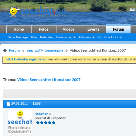
Home
Fotos
Videos
Events
Forum
Neue Beiträge
Hilfe
Kalender
Community
Aktionen
Nützliche Links
Forum
seechatTV Kommenare
Video: Seenachtfest Konstanz 2007
Jetzt kostenlos registrieren
, um alle Funktionen kostenlos zu nutzen.☺seechat.de ist d
Thema:
Video: Seenachtfest Konstanz 2007
29.01.2011,
12:58
seechat
seechat.de - Reporter