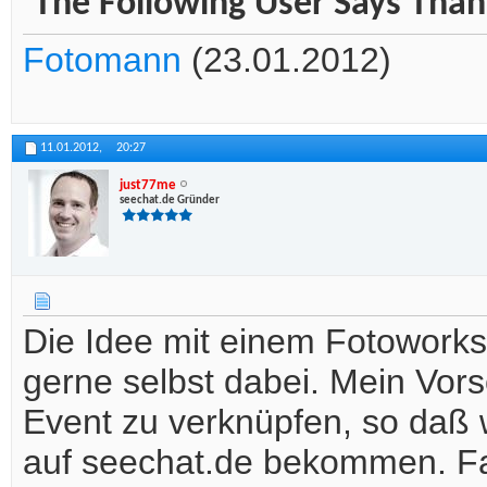
The Following User Says Thank
Fotomann
(23.01.2012)
11.01.2012,
20:27
just77me
seechat.de Gründer
Die Idee mit einem Fotoworks
gerne selbst dabei. Mein Vor
Event zu verknüpfen, so daß 
auf seechat.de bekommen. Fa