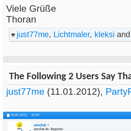
Viele Grüße
Thoran
just77me
,
Lichtmaler
,
kleksi
an
The Following 2 Users Say Tha
just77me
(11.01.2012),
Party
10.01.2012,
21:59
seechat
seechat.de - Reporter