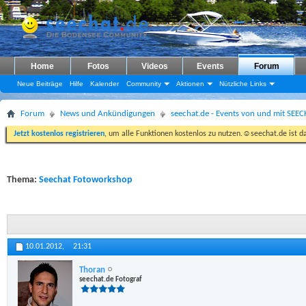
Home
Fotos
Videos
Events
Forum
Neue Beiträge
Hilfe
Kalender
Community
Aktionen
Nützliche Links
Forum
News und Ankündigungen
seechat.de - Events von und mit SEE
Jetzt kostenlos registrieren
, um alle Funktionen kostenlos zu nutzen.☺seechat.de ist d
Thema:
Seechat Fotoworkshop
10.01.2012,
21:31
Thoran
seechat.de Fotograf