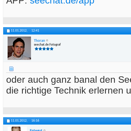
APP:
seechat.de/app
11.01.2012,
12:41
Thoran
seechat.de Fotograf
oder auch ganz banal den See
die richtige Technik erlernen 
11.01.2012,
16:16
Entegut