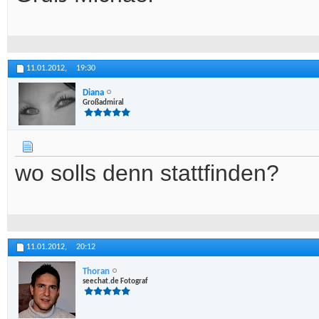
11.01.2012,
19:30
Diana
Großadmiral
wo solls denn stattfinden?
11.01.2012,
20:12
Thoran
seechat.de Fotograf