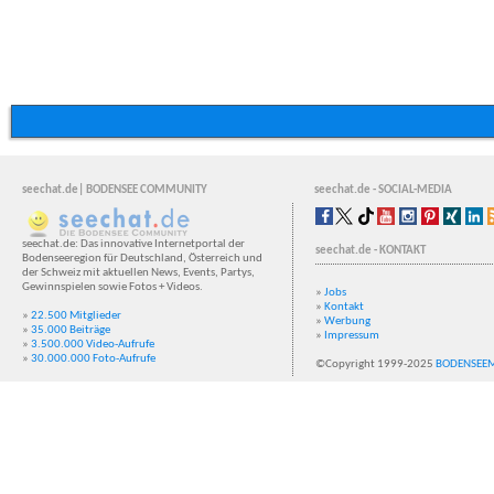
seechat.de| BODENSEE COMMUNITY
seechat.de - SOCIAL-MEDIA
seechat.de: Das innovative Internetportal der
seechat.de - KONTAKT
Bodenseeregion für Deutschland, Österreich und
der Schweiz mit aktuellen News, Events, Partys,
Gewinnspielen sowie Fotos + Videos.
»
Jobs
»
Kontakt
»
22.500 Mitglieder
»
Werbung
»
35.000 Beiträge
»
Impressum
»
3.500.000 Video-Aufrufe
»
30.000.000 Foto-Aufrufe
©Copyright 1999-2025
BODENSEE