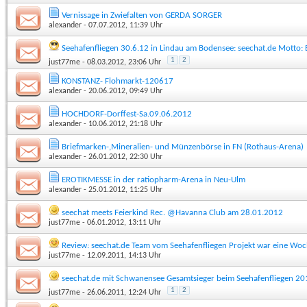
Vernissage in Zwiefalten von GERDA SORGER
alexander
- 07.07.2012, 11:39 Uhr
Seehafenfliegen 30.6.12 in Lindau am Bodensee: seechat.de Motto:
1
2
just77me
- 08.03.2012, 23:06 Uhr
KONSTANZ- Flohmarkt-120617
alexander
- 20.06.2012, 09:49 Uhr
HOCHDORF-Dorffest-Sa.09.06.2012
alexander
- 10.06.2012, 21:18 Uhr
Briefmarken-,Mineralien- und Münzenbörse in FN (Rothaus-Arena)
alexander
- 26.01.2012, 22:30 Uhr
EROTIKMESSE in der ratiopharm-Arena in Neu-Ulm
alexander
- 25.01.2012, 11:25 Uhr
seechat meets Feierkind Rec. @Havanna Club am 28.01.2012
just77me
- 06.01.2012, 13:11 Uhr
Review: seechat.de Team vom Seehafenfliegen Projekt war eine Woc
just77me
- 12.09.2011, 14:13 Uhr
seechat.de mit Schwanensee Gesamtsieger beim Seehafenfliegen 20
1
2
just77me
- 26.06.2011, 12:24 Uhr