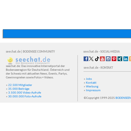
seechat.de| BODENSEE COMMUNITY
seechat.de - SOCIAL-MEDIA
seechat.de: Das innovative Internetportal der
seechat.de - KONTAKT
Bodenseeregion für Deutschland, Österreich und
der Schweiz mit aktuellen News, Events, Partys,
Gewinnspielen sowie Fotos + Videos.
»
Jobs
»
Kontakt
»
22.500 Mitglieder
»
Werbung
»
35.000 Beiträge
»
Impressum
»
3.500.000 Video-Aufrufe
»
30.000.000 Foto-Aufrufe
©Copyright 1999-2025
BODENSEE