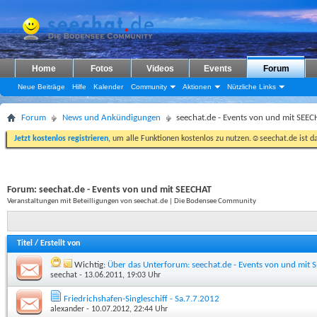
Home
Fotos
Videos
Events
Forum
Neue Beiträge
Hilfe
Kalender
Community
Aktionen
Nützliche Links
Forum
News und Ankündigungen
seechat.de - Events von und mit SEE
Jetzt kostenlos registrieren
, um alle Funktionen kostenlos zu nutzen.☺seechat.de ist d
Forum:
seechat.de - Events von und mit SEECHAT
Veranstaltungen mit Beteilligungen von seechat.de | Die Bodensee Community
Titel
/
Erstellt von
Wichtig:
Über das Unterforum: seechat.de - Events von und mit 
seechat
- 13.06.2011, 19:03 Uhr
Friedrichshafen-Singleschiff - Sa.7.7.2012
alexander
- 10.07.2012, 22:44 Uhr