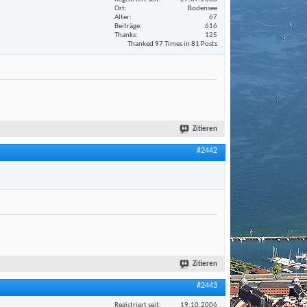
Ort
Bodensee
Alter
67
Beiträge
616
Thanks
125
Thanked 97 Times in 81 Posts
Zitieren
#2442
Zitieren
#2443
Registriert seit
19.10.2006