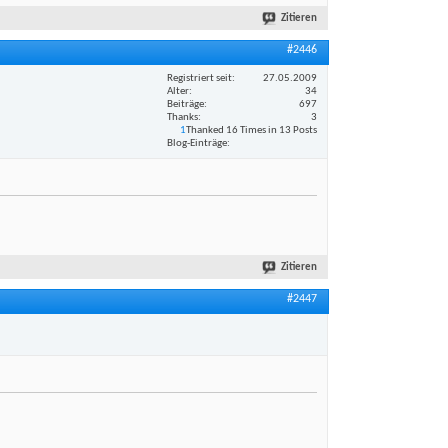
Zitieren
#2446
Registriert seit
27.05.2009
Alter
34
Beiträge
697
Thanks
3
1
Thanked 16 Times in 13 Posts
Blog-Einträge
Zitieren
#2447