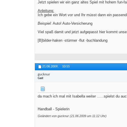
Jetzt spielen wir ein ganz altes Spiel mit hohem fun-fa
Anleitung:
Ich gebe ein Wort vor und Ihr müsst dann ein passende
Beispiel:
Auto! Auto-Versicherung
Viel spaß damit und jetzt aufgepasst hier kommt unse
[B]bilder-haken -stürmer -flut -buchlandung
21.06.2009,
10:55
gucknur
Gast
da mach ich mal mit Isabella weiter ......spielst du au
Handball - Spielerin
Geändert von gucknur (21.06.2009 um
11:12
Uhr)