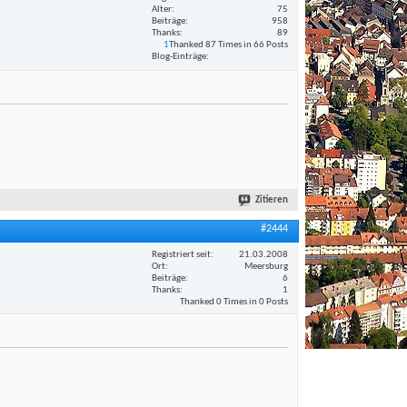
Alter
75
Beiträge
958
Thanks
89
1
Thanked 87 Times in 66 Posts
Blog-Einträge
Zitieren
#2444
Registriert seit
21.03.2008
Ort
Meersburg
Beiträge
6
Thanks
1
Thanked 0 Times in 0 Posts