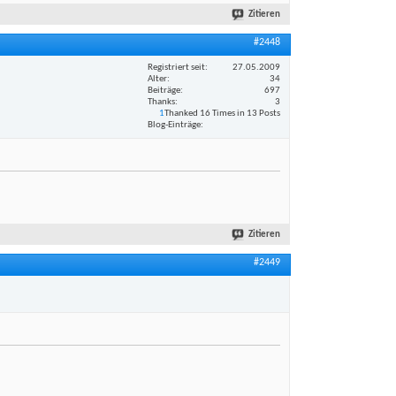
Zitieren
#2448
Registriert seit
27.05.2009
Alter
34
Beiträge
697
Thanks
3
1
Thanked 16 Times in 13 Posts
Blog-Einträge
Zitieren
#2449