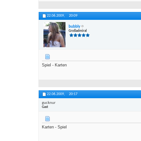
22.06.2009,
20:09
bubbly
Großadmiral
Spiel - Karten
22.06.2009,
20:17
gucknur
Gast
Karten - Spiel