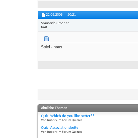
22.06.2009,
20:21
Sonnenblümchen
Gast
Spiel - haus
Ähnliche Themen
Quiz: Which do you like better??
Von bubbly im Forum Quizzes
Quiz: Assoziationskette
Von bubbly im Forum Quizzes