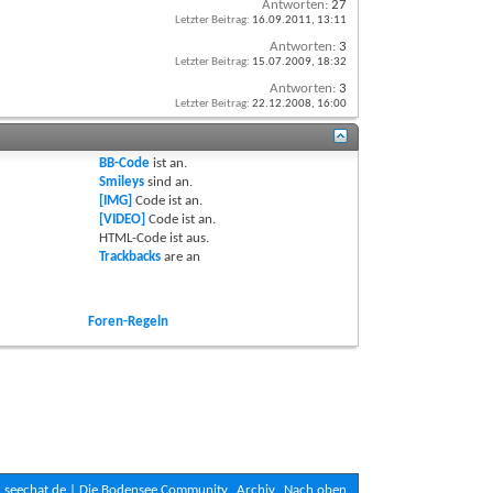
Antworten:
27
Letzter Beitrag:
16.09.2011,
13:11
Antworten:
3
Letzter Beitrag:
15.07.2009,
18:32
Antworten:
3
Letzter Beitrag:
22.12.2008,
16:00
BB-Code
ist
an
.
Smileys
sind
an
.
[IMG]
Code ist
an
.
[VIDEO]
Code ist
an
.
HTML-Code ist
aus
.
Trackbacks
are
an
Foren-Regeln
seechat.de | Die Bodensee Community
Archiv
Nach oben