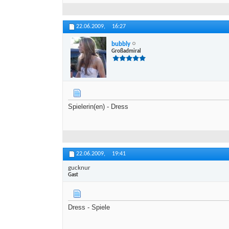
22.06.2009,
16:27
bubbly
Großadmiral
Spielerin(en) - Dress
22.06.2009,
19:41
gucknur
Gast
Dress - Spiele