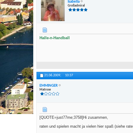
Isabella
Großadmiral
Halle-n-Handball
21.06.2009,
10:37
EMMINGER
Matrose
[QUOTE=just77me;3758]Hi zusammen,
raten und spielen macht ja vielen hier spaß (siehe rat