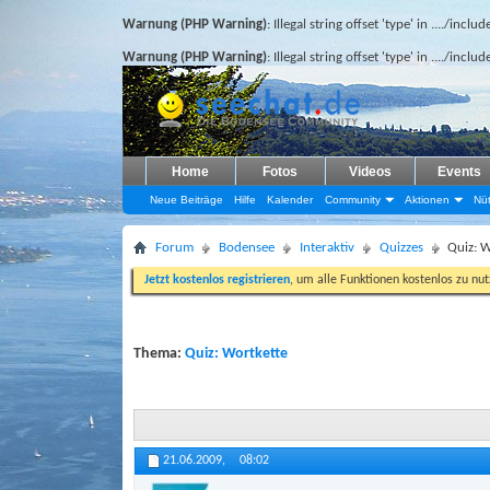
Warnung (PHP Warning)
: Illegal string offset 'type' in
..../inclu
Warnung (PHP Warning)
: Illegal string offset 'type' in
..../inclu
Home
Fotos
Videos
Events
Neue Beiträge
Hilfe
Kalender
Community
Aktionen
Nüt
Forum
Bodensee
Interaktiv
Quizzes
Quiz: W
Jetzt kostenlos registrieren
, um alle Funktionen kostenlos zu nu
Thema:
Quiz: Wortkette
21.06.2009,
08:02