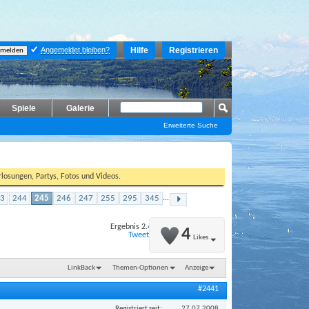
Angemeldet bleiben?
Hilfe
Registrieren
Spiele
Galerie
Erweiterte Suche
losungen, Partys, Fotos und Videos.
3
244
245
246
247
255
295
345
...
Ergebnis 2.441 bis 2.450 von 3498
4
Tweet
Likes
LinkBack
Themen-Optionen
Anzeige
#2441
Registriert seit
27.07.2008