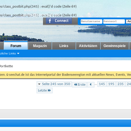
des/class_postbit.php(345) : eval()'d code
(Zeile
69
)
des/class_postbit.php(345) : eval()'d code
(Zeile
69
)
Forum
Magazin
Links
Aktivitäten
Gewinnspiele
zliche Links
ortkette
tzen.☺seechat.de ist das Internetportal der Bodenseeregion mit aktuellen News, Events, Ver
Seite 245 von 350
...
145
195
235
24
Erste
Letzte