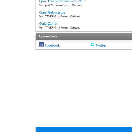
Quiz: Das Bodensee Foto-Quiz
Von just77me im Forum Quizzes
Quiz: Geburtstag
Von TPVERM im Forum Quizzes
Quiz: Zahlen
Von TPVERM im Forum Quizzes
Lesezeichen
Facebook
Twitter