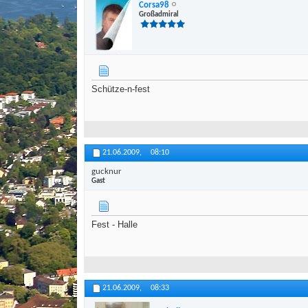
Corsa98
Großadmiral
Schütze-n-fest
21.06.2009,
08:10
gucknur
Gast
Fest - Halle
21.06.2009,
08:33