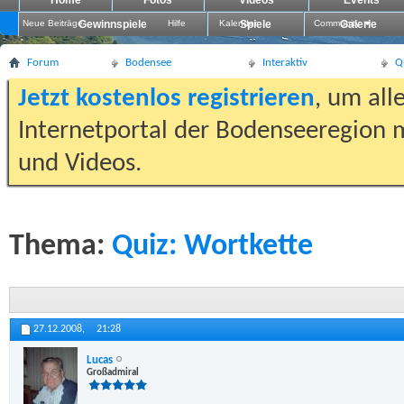
Home
Fotos
Videos
Events
Neue Beiträge
Gewinnspiele
Hilfe
Kalender
Spiele
Community
Galerie
Forum
Bodensee
Interaktiv
Q
Jetzt kostenlos registrieren
, um all
Internetportal der Bodenseeregion m
und Videos.
Thema:
Quiz: Wortkette
27.12.2008,
21:28
Lucas
Großadmiral