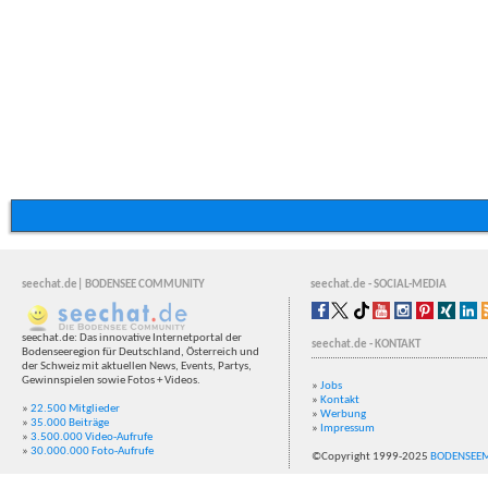
seechat.de| BODENSEE COMMUNITY
seechat.de - SOCIAL-MEDIA
seechat.de: Das innovative Internetportal der
seechat.de - KONTAKT
Bodenseeregion für Deutschland, Österreich und
der Schweiz mit aktuellen News, Events, Partys,
Gewinnspielen sowie Fotos + Videos.
»
Jobs
»
Kontakt
»
22.500 Mitglieder
»
Werbung
»
35.000 Beiträge
»
Impressum
»
3.500.000 Video-Aufrufe
»
30.000.000 Foto-Aufrufe
©Copyright 1999-2025
BODENSEE