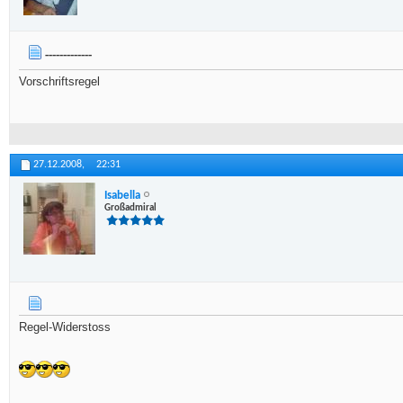
-------------
Vorschriftsregel
27.12.2008,
22:31
Isabella
Großadmiral
Regel-Widerstoss